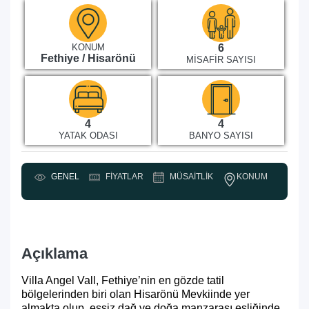
KONUM
6
Fethiye / Hisarönü
MISAFIR SAYISI
4
4
YATAK ODASI
BANYO SAYISI
KONUM
GENEL
FIYATLAR
MÜSAITLIK
Y
Açıklama
Villa Angel Vall, Fethiye’nin en gözde tatil
bölgelerinden biri olan Hisarönü Mevkiinde yer
almakta olup, eşsiz dağ ve doğa manzarası eşliğinde