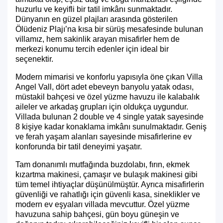
huzurlu ve keyifli bir tatil imkânı sunmaktadır.
Dünyanın en güzel plajları arasında gösterilen
Ölüdeniz Plajı’na kısa bir sürüş mesafesinde bulunan
villamız, hem sakinlik arayan misafirler hem de
merkezi konumu tercih edenler için ideal bir
seçenektir.
Modern mimarisi ve konforlu yapısıyla öne çıkan Villa
Angel Vall, dört adet ebeveyn banyolu yatak odası,
müstakil bahçesi ve özel yüzme havuzu ile kalabalık
aileler ve arkadaş grupları için oldukça uygundur.
Villada bulunan 2 double ve 4 single yatak sayesinde
8 kişiye kadar konaklama imkânı sunulmaktadır. Geniş
ve ferah yaşam alanları sayesinde misafirlerine ev
konforunda bir tatil deneyimi yaşatır.
Tam donanımlı mutfağında buzdolabı, fırın, ekmek
kızartma makinesi, çamaşır ve bulaşık makinesi gibi
tüm temel ihtiyaçlar düşünülmüştür. Ayrıca misafirlerin
güvenliği ve rahatlığı için güvenli kasa, sineklikler ve
modern ev eşyaları villada mevcuttur. Özel yüzme
havuzuna sahip bahçesi, gün boyu güneşin ve