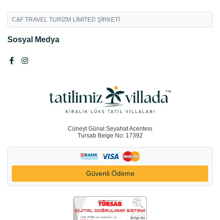
C&F TRAVEL TURİZM LİMİTED ŞİRKETİ
Sosyal Medya
Cüneyt Günal Seyahat Acentesı
Tursab Belge No: 17392
Güvenli Ödeme