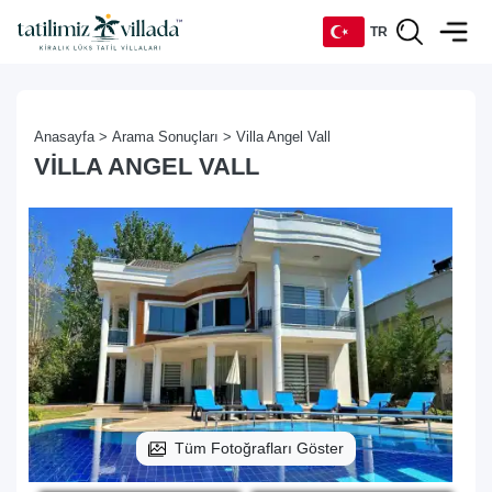
TR
TR
Anasayfa >
Arama Sonuçları >
Villa Angel Vall
EN
VILLA ANGEL VALL
DE
RU
Tüm Fotoğrafları Göster