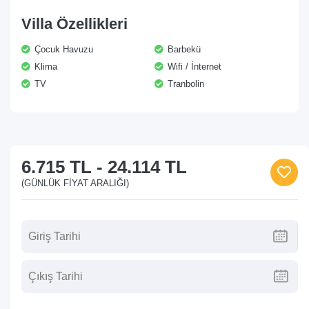
Villa Özellikleri
Çocuk Havuzu
Barbekü
Klima
Wifi / İnternet
TV
Tranbolin
6.715 TL
-
24.114 TL
(GÜNLÜK FIYAT ARALIĞI)