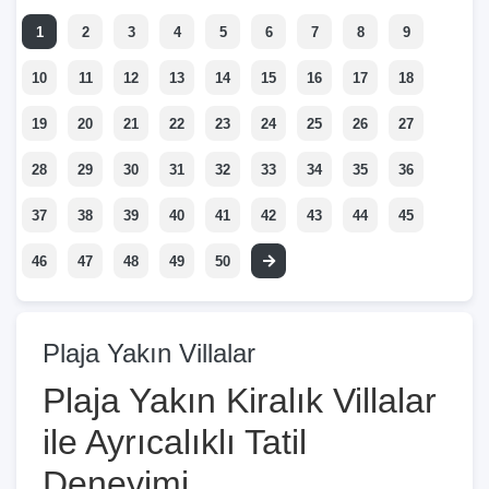
1
2
3
4
5
6
7
8
9
10
11
12
13
14
15
16
17
18
19
20
21
22
23
24
25
26
27
28
29
30
31
32
33
34
35
36
37
38
39
40
41
42
43
44
45
46
47
48
49
50
Plaja Yakın Villalar
Plaja Yakın Kiralık Villalar
ile Ayrıcalıklı Tatil
Deneyimi