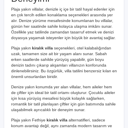
Plaja yakın villalar, denizle iç içe bir tatil hayal edenler için
en çok tercih edilen konaklama seçenekleri arasında yer
alır. Denize yürüme mesafesinde konumlanan bu villalar,
günün her saatinde sahile kolayca ulaşma imkânı sunar.
Özellikle yaz tatilinde zamandan tasarruf etmek ve denizi
doyasıya yaşamak isteyenler için büyük bir avantaj sağlar.
Plaja yakın
kiralık villa
seçenekleri, otel kalabalığından
uzak, tamamen size ait bir yaşam alanı sunar. Sabah
erken saatlerde sahilde yürüyüş yapabilir, gün boyu
denizin tadını çıkarıp akşamları villanızın konforunda
dinlenebilirsiniz. Bu özgürlük, villa tatilini benzersiz kılan en
önemli unsurlardan biridir.
Denize yakın konumda yer alan villalar, hem aileler hem
de çiftler için ideal bir tatil ortamı oluşturur. Çocuklu aileler
için kısa yürüyüş mesafesi büyük kolaylık sağlarken,
romantik bir tatil planlayan çiftler için gün batımında sahile
ulaşabilmek ayrıcalıklı bir deneyim sunar.
Plaja yakın
Fethiye
kiralık villa
alternatifleri, sadece
konum avantajı değil, aynı zamanda modern tasarım ve