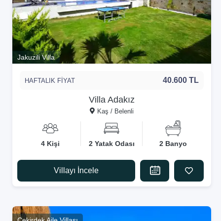
Jakuzili Villa
40.600 TL
HAFTALIK FİYAT
Villa Adakız
Kaş / Belenli
4 Kişi
2 Yatak Odası
2 Banyo
Villayı İncele
Çekirdek Aile Villası