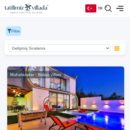
TR
TR
Filtre
EN
DE
RU
Muhafazakar - Balayı Villası