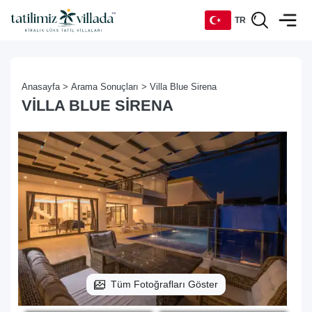
TR
TR
Anasayfa >
Arama Sonuçları >
Villa Blue Sirena
EN
VILLA BLUE SIRENA
DE
RU
Tüm Fotoğrafları Göster