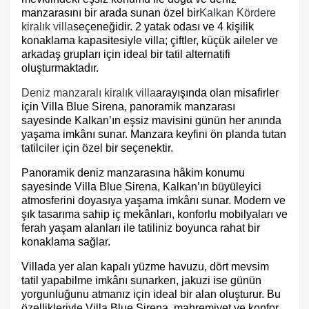
manzarasını bir arada sunan özel bir
Kalkan Kördere
kiralık villa
seçeneğidir. 2 yatak odası ve 4 kişilik
konaklama kapasitesiyle villa; çiftler, küçük aileler ve
arkadaş grupları için ideal bir tatil alternatifi
oluşturmaktadır.
Deniz manzaralı kiralık villa
arayışında olan misafirler
için Villa Blue Sirena, panoramik manzarası
sayesinde Kalkan’ın eşsiz mavisini günün her anında
yaşama imkânı sunar. Manzara keyfini ön planda tutan
tatilciler için özel bir seçenektir.
Panoramik deniz manzarasına hâkim konumu
sayesinde Villa Blue Sirena, Kalkan’ın büyüleyici
atmosferini doyasıya yaşama imkânı sunar. Modern ve
şık tasarıma sahip iç mekânları, konforlu mobilyaları ve
ferah yaşam alanları ile tatiliniz boyunca rahat bir
konaklama sağlar.
Villada yer alan kapalı yüzme havuzu, dört mevsim
tatil yapabilme imkânı sunarken, jakuzi ise günün
yorgunluğunu atmanız için ideal bir alan oluşturur. Bu
özellikleriyle Villa Blue Sirena, mahremiyet ve konfor