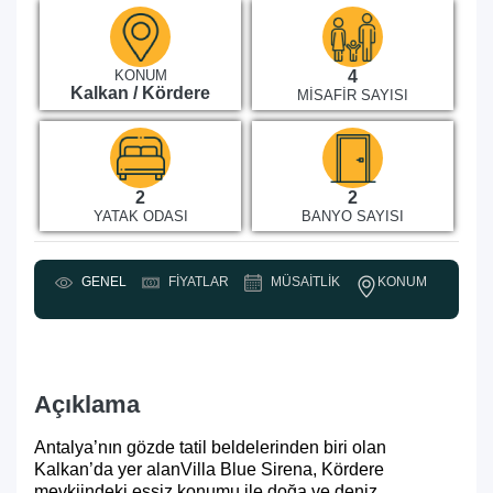
KONUM
4
Kalkan / Kördere
MISAFIR SAYISI
2
2
YATAK ODASI
BANYO SAYISI
KONUM
GENEL
FIYATLAR
MÜSAITLIK
Y
Açıklama
Antalya’nın gözde tatil beldelerinden biri olan
Kalkan’da yer alan
Villa Blue Sirena, Kördere
mevkiindeki eşsiz konumu ile doğa ve deniz