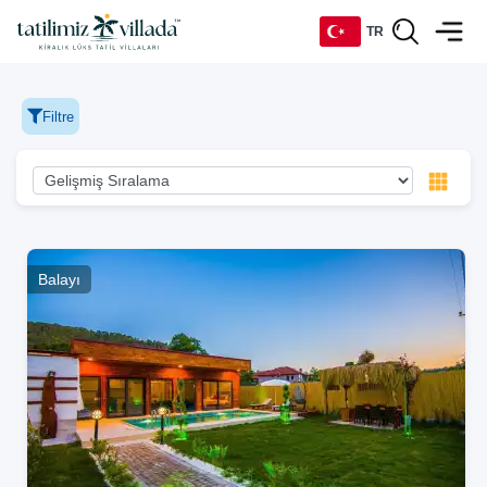
TR
TR
Filtre
EN
DE
RU
Balayı