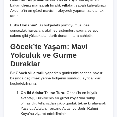
Deniz ve Doğa Manzarası:
Göcek koylarına tepeden
bakan
deniz manzaralı kiralık villalar
, sabah kahvaltınızı
Akdeniz’in en güzel mavisini izleyerek yapmanıza olanak
tanır.
Lüks Donanım:
Bu bölgedeki portföyümüz; özel
sonsuzluk havuzları, akıllı ev sistemleri, sauna ve spor
salonu gibi yüksek standartlı donanımlara sahiptir.
Göcek’te Yaşam: Mavi
Yolculuk ve Gurme
Duraklar
Bir
Göcek villa tatili
yaparken günlerinizi sadece havuz
başında geçirmek yerine bölgenin sunduğu ayrıcalıkları
keşfedebilirsiniz:
On İki Adalar Tekne Turu:
Göcek’in en büyük
avantajı, Türkiye’nin en güzel koylarına sahip
olmasıdır. Villanızdan çıkıp günlük tekne kiralayarak
Yassıca Adaları, Tersane Adası ve Bedri Rahmi
Koyu’nu ziyaret edebilirsiniz.