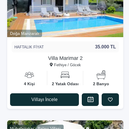
Doğa Manzaralı
35.000 TL
HAFTALIK FİYAT
Villa Marimar 2
Fethiye / Göcek
4 Kişi
2 Yatak Odası
2 Banyo
Villayı İncele
Muhafazakar - Balayı Villası