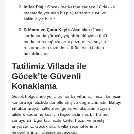
İnlice Plajı:
Göcek merkezine sadece 10 dakika
mesafede yer alan bu plaj, tertemiz suyu ve
sakinliğiyle bilinir.
D-Marin ve Çarşı Keyfi:
Akşamları Göcek
kordonunda yürüyüş yapabilir, dünyaca ünlü
markaların mağazalarını gezebilir ve seçkin
restoranlarda taze deniz ürünlerinin tadına
bakabilirsiniz.
Tatilimiz Villada ile
Göcek’te Güvenli
Konaklama
Göcek bölgesinde yer alan her bir villamız, misafirlerimizin
konforu için titizlikle denetlenmiş ve doğrulanmıştır.
Balayı
villaları
arayan çiftlerden, geniş ve lüks alan isteyen
ailelere kadar herkes için kişiselleştirilmiş bir hizmet
sunuyoruz. Eğer tatilinizde kalite, huzur ve prestij
arıyorsanız, Göcek kiralık villa seçeneklerimiz
beklentilerinizin ötesine geçecektir.