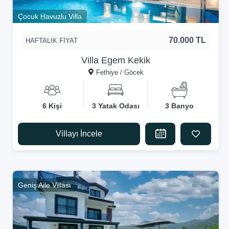
Çocuk Havuzlu Villa
70.000 TL
HAFTALIK FİYAT
Villa Egem Kekik
Fethiye / Göcek
6 Kişi
3 Yatak Odası
3 Banyo
Villayı İncele
Geniş Aile Villası