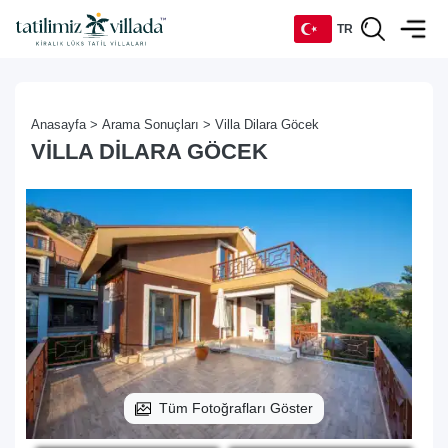
TR
TR
Anasayfa >
Arama Sonuçları >
Villa Dilara Göcek
EN
VILLA DILARA GÖCEK
DE
RU
Tüm Fotoğrafları Göster