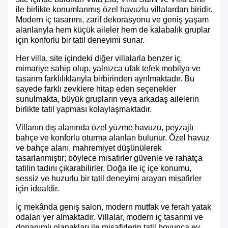
ile birlikte konumlanmış özel havuzlu villalardan biridir.
Modern iç tasarımı, zarif dekorasyonu ve geniş yaşam
alanlarıyla hem küçük aileler hem de kalabalık gruplar
için konforlu bir tatil deneyimi sunar.
Her villa, site içindeki diğer villalarla benzer iç
mimariye sahip olup, yalnızca ufak tefek mobilya ve
tasarım farklılıklarıyla birbirinden ayrılmaktadır. Bu
sayede farklı zevklere hitap eden seçenekler
sunulmakta, büyük grupların veya arkadaş ailelerin
birlikte tatil yapması kolaylaşmaktadır.
Villanın dış alanında özel yüzme havuzu, peyzajlı
bahçe ve konforlu oturma alanları bulunur. Özel havuz
ve bahçe alanı, mahremiyet düşünülerek
tasarlanmıştır; böylece misafirler güvenle ve rahatça
tatilin tadını çıkarabilirler. Doğa ile iç içe konumu,
sessiz ve huzurlu bir tatil deneyimi arayan misafirler
için idealdir.
İç mekânda geniş salon, modern mutfak ve ferah yatak
odaları yer almaktadır. Villalar, modern iç tasarımı ve
donanımlı olanakları ile misafirlerin tatil boyunca ev