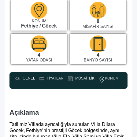
KONUM
8
Fethiye / Göcek
MISAFIR SAYISI
4
4
YATAK ODASI
BANYO SAYISI
KONUM
GENEL
FIYATLAR
MÜSAITLIK
Y
Açıklama
Tatilimiz Villada ayrıcalığıyla sunulan Villa Dilara
Göcek, Fethiye’nin prestijli Göcek bölgesinde, aynı
site içinde bulunan Villa Ela, Villa Sami ve Villa Emir