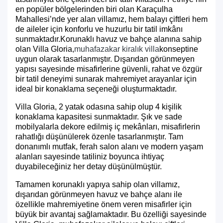
en popüler bölgelerinden biri olan Karaçulha
Mahallesi’nde yer alan villamız, hem balayı çiftleri hem
de aileler için konforlu ve huzurlu bir tatil imkânı
sunmaktadır.Korunaklı havuz ve bahçe alanına sahip
olan Villa Gloria,
muhafazakar kiralık villa
konseptine
uygun olarak tasarlanmıştır. Dışarıdan görünmeyen
yapısı sayesinde misafirlerine güvenli, rahat ve özgür
bir tatil deneyimi sunarak mahremiyet arayanlar için
ideal bir konaklama seçeneği oluşturmaktadır.
Villa Gloria, 2 yatak odasına sahip olup 4 kişilik
konaklama kapasitesi sunmaktadır. Şık ve sade
mobilyalarla dekore edilmiş iç mekânları, misafirlerin
rahatlığı düşünülerek özenle tasarlanmıştır. Tam
donanımlı mutfak, ferah salon alanı ve modern yaşam
alanları sayesinde tatiliniz boyunca ihtiyaç
duyabileceğiniz her detay düşünülmüştür.
Tamamen korunaklı yapıya sahip olan villamız,
dışarıdan görünmeyen havuz ve bahçe alanı ile
özellikle mahremiyetine önem veren misafirler için
büyük bir avantaj sağlamaktadır. Bu özelliği sayesinde