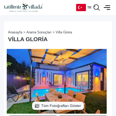
TR
TR
Anasayfa >
Arama Sonuçları >
Villa Gloria
EN
VILLA GLORIA
DE
RU
Tüm Fotoğrafları Göster