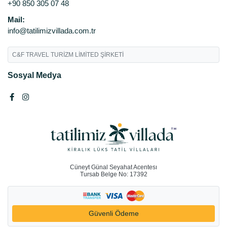
+90 850 305 07 48
Mail:
info@tatilimizvillada.com.tr
C&F TRAVEL TURİZM LİMİTED ŞİRKETİ
Sosyal Medya
Cüneyt Günal Seyahat Acentesı
Tursab Belge No: 17392
Güvenli Ödeme