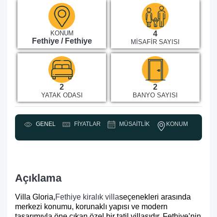
KONUM
4
Fethiye / Fethiye
MISAFIR SAYISI
2
2
YATAK ODASI
BANYO SAYISI
KONUM
GENEL
FIYATLAR
MÜSAITLIK
Y
Açıklama
Villa Gloria,
Fethiye kiralık villa
seçenekleri arasında
merkezi konumu, korunaklı yapısı ve modern
tasarımıyla öne çıkan özel bir tatil villasıdır. Fethiye’nin