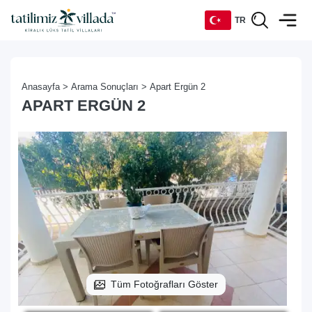
TR
TR
Anasayfa >
Arama Sonuçları >
Apart Ergün 2
EN
APART ERGÜN 2
DE
RU
Tüm Fotoğrafları Göster