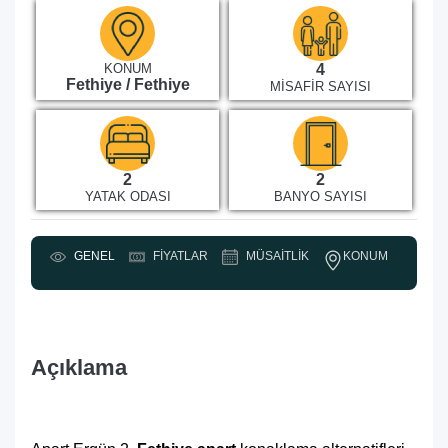
KONUM
4
Fethiye / Fethiye
MISAFIR SAYISI
2
2
YATAK ODASI
BANYO SAYISI
KONUM
GENEL
FIYATLAR
MÜSAITLIK
Y
Açıklama