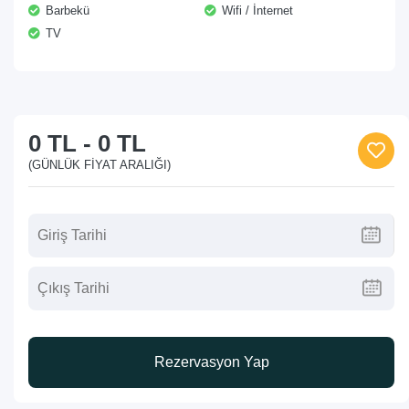
Barbekü
Wifi / İnternet
TV
0 TL
-
0 TL
(GÜNLÜK FIYAT ARALIĞI)
Rezervasyon Yap