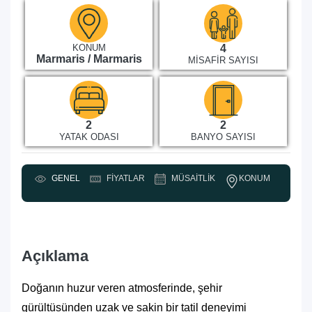
KONUM
4
Marmaris / Marmaris
MISAFIR SAYISI
2
2
YATAK ODASI
BANYO SAYISI
KONUM
GENEL
FIYATLAR
MÜSAITLIK
Y
Açıklama
Doğanın huzur veren atmosferinde, şehir
gürültüsünden uzak ve sakin bir tatil deneyimi