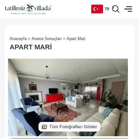
TR
TR
Anasayfa >
Arama Sonuçları >
Apart Mari
EN
APART MARI
DE
RU
Tüm Fotoğrafları Göster