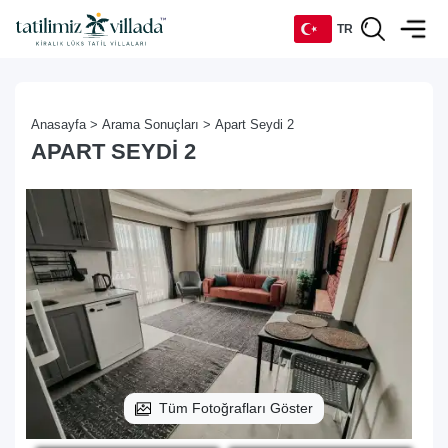
TR
TR
Anasayfa >
Arama Sonuçları >
Apart Seydi 2
EN
APART SEYDI 2
DE
RU
Tüm Fotoğrafları Göster