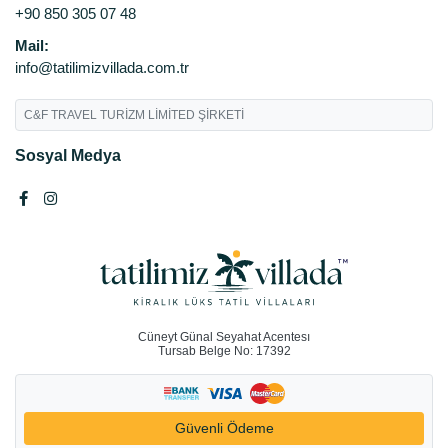
+90 850 305 07 48
Mail:
info@tatilimizvillada.com.tr
C&F TRAVEL TURİZM LİMİTED ŞİRKETİ
Sosyal Medya
Cüneyt Günal Seyahat Acentesı
Tursab Belge No: 17392
Güvenli Ödeme