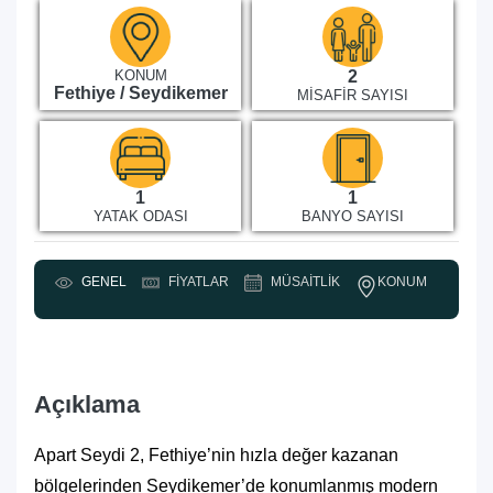
KONUM
2
Fethiye / Seydikemer
MISAFIR SAYISI
1
1
YATAK ODASI
BANYO SAYISI
KONUM
GENEL
FIYATLAR
MÜSAITLIK
Y
Açıklama
Apart Seydi 2, Fethiye’nin hızla değer kazanan
bölgelerinden Seydikemer’de konumlanmış modern