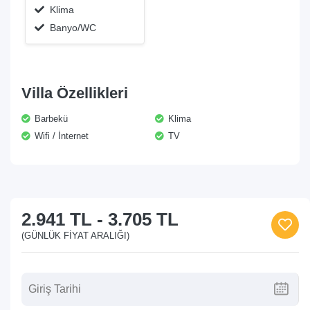
Klima
Banyo/WC
Villa Özellikleri
Barbekü
Klima
Wifi / İnternet
TV
2.941 TL
-
3.705 TL
(GÜNLÜK FIYAT ARALIĞI)