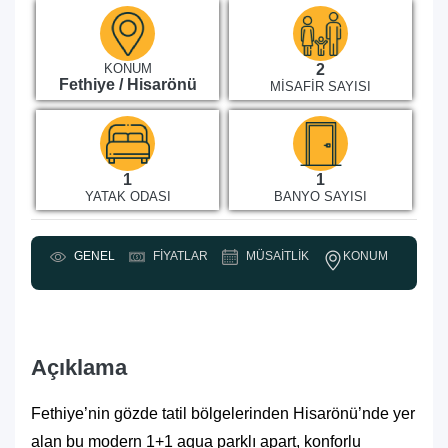
KONUM
2
Fethiye / Hisarönü
MISAFIR SAYISI
1
1
YATAK ODASI
BANYO SAYISI
KONUM
GENEL
FIYATLAR
MÜSAITLIK
Y
Açıklama
Fethiye’nin gözde tatil bölgelerinden Hisarönü’nde yer
alan bu modern 1+1 aqua parklı apart, konforlu