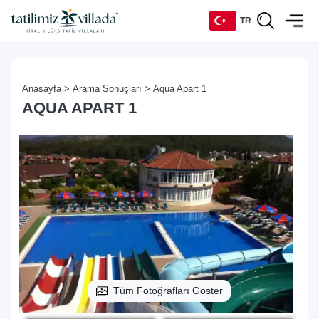
TR
TR
Anasayfa >
Arama Sonuçları >
Aqua Apart 1
EN
AQUA APART 1
DE
RU
Tüm Fotoğrafları Göster