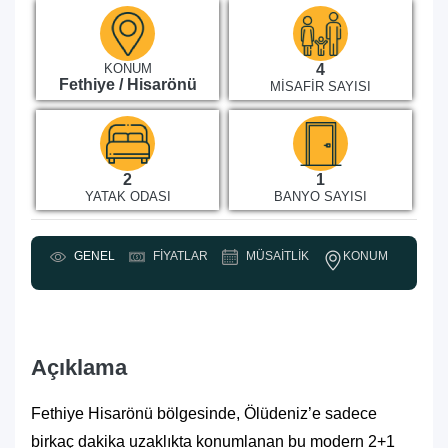
KONUM
4
Fethiye / Hisarönü
MISAFIR SAYISI
2
1
YATAK ODASI
BANYO SAYISI
KONUM
GENEL
FIYATLAR
MÜSAITLIK
Y
Açıklama
Fethiye Hisarönü bölgesinde, Ölüdeniz’e sadece
birkaç dakika uzaklıkta konumlanan bu modern 2+1