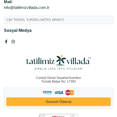
Mail:
info@tatilimizvillada.com.tr
C&F TRAVEL TURİZM LİMİTED ŞİRKETİ
Sosyal Medya
Cüneyt Günal Seyahat Acentesı
Tursab Belge No: 17392
Güvenli Ödeme