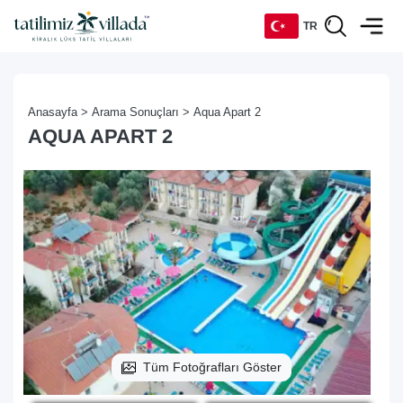
TR
TR
Anasayfa >
Arama Sonuçları >
Aqua Apart 2
EN
AQUA APART 2
DE
RU
Tüm Fotoğrafları Göster