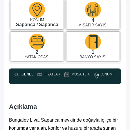
KONUM
4
Sapanca / Sapanca
MISAFIR SAYISI
2
1
YATAK ODASI
BANYO SAYISI
KONUM
GENEL
FIYATLAR
MÜSAITLIK
Y
Açıklama
Bungalov Liva, Sapanca mevkiinde doğayla iç içe bir
konumda yer alan, konfor ve huzuru bir arada sunan