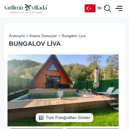
TR
TR
Anasayfa >
Arama Sonuçları >
Bungalov Liva
EN
BUNGALOV LIVA
DE
RU
Tüm Fotoğrafları Göster