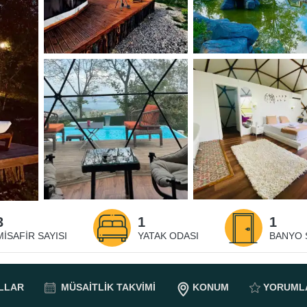
3
1
1
MISAFIR SAYISI
YATAK ODASI
BANYO 
LLAR
MÜSAITLIK
TAKVIMI
KONUM
YORUML