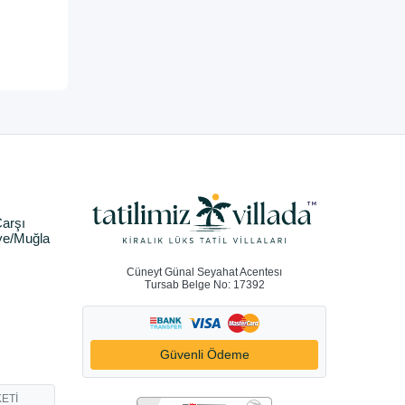
arşı
ye/Muğla
Cüneyt Günal Seyahat Acentesı
Tursab Belge No: 17392
Güvenli Ödeme
ETİ