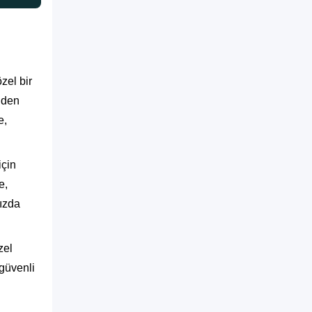
zel bir
nden
e,
için
e,
ızda
zel
 güvenli