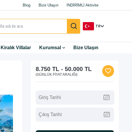
Blog
Bize Ulaşın
İNDİRİMLİ Aktivite
TR
TR
Kiralık Villalar
Kurumsal
Bize Ulaşın
EN
8.750 TL
-
50.000 TL
DE
(GÜNLÜK FIYAT ARALIĞI)
RU