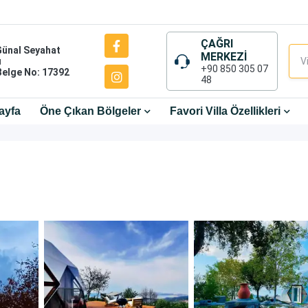
ÇAĞRI
Günal Seyahat
MERKEZİ
ı
+90 850 305 07
Belge No: 17392
48
ayfa
Öne Çıkan Bölgeler
Favori Villa Özellikleri