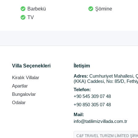
Barbekü
Şömine
TV
Villa Seçenekleri
İletişim
Adres:
Cumhuriyet Mahallesi, Ç
Kiralık Villalar
(KKA) Caddesi, No: 85/D, Fethi
Apartlar
Telefon:
Bungalovlar
+90 545 309 07 48
Odalar
+90 850 305 07 48
Mail:
info@tatilimizvillada.com.tr
C&F TRAVEL TURİZM LİMİTED ŞİRK