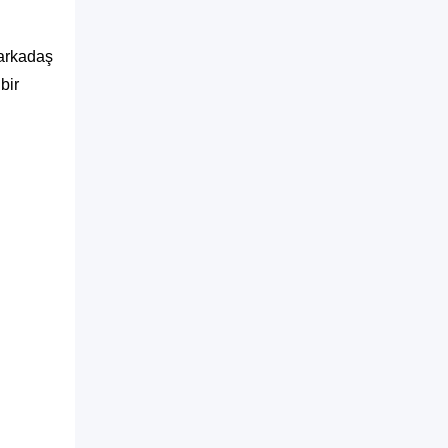
 arkadaş
bir