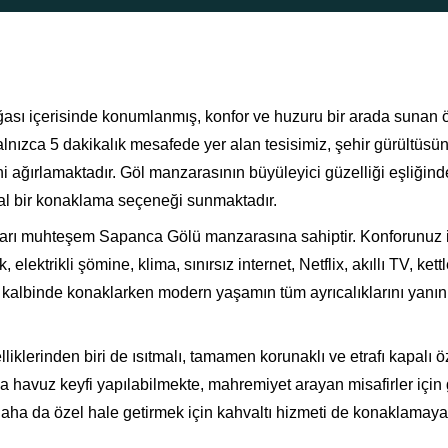
ı içerisinde konumlanmış, konfor ve huzuru bir arada sunan ö
lnızca 5 dakikalık mesafede yer alan tesisimiz, şehir gürültüsü
ni ağırlamaktadır. Göl manzarasının büyüleyici güzelliği eşliğind
deal bir konaklama seçeneği sunmaktadır.
ları muhteşem Sapanca Gölü manzarasına sahiptir. Konforunuz 
elektrikli şömine, klima, sınırsız internet, Netflix, akıllı TV, kettl
kalbinde konaklarken modern yaşamın tüm ayrıcalıklarını yanın
lerinden biri de ısıtmalı, tamamen korunaklı ve etrafı kapalı ö
 havuz keyfi yapılabilmekte, mahremiyet arayan misafirler için
daha da özel hale getirmek için kahvaltı hizmeti de konaklamaya