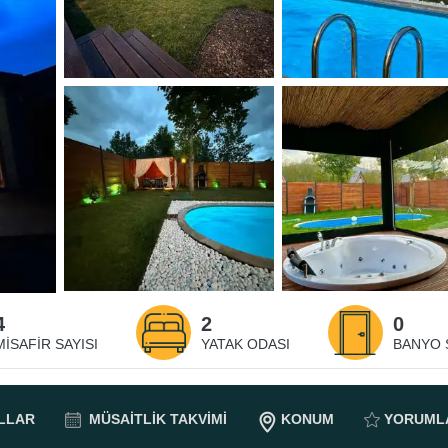
4
2
0
MISAFIR SAYISI
YATAK ODASI
BANYO 
LLAR
MÜSAITLIK
TAKVIMI
KONUM
YORUML