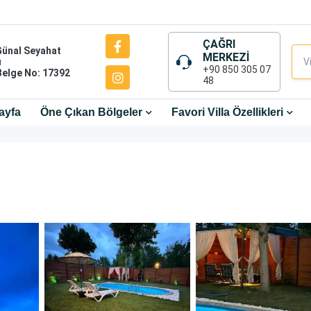
ÇAĞRI
Günal Seyahat
MERKEZİ
ı
+90 850 305 07
Belge No: 17392
48
ayfa
Öne Çıkan Bölgeler
Favori Villa Özellikleri