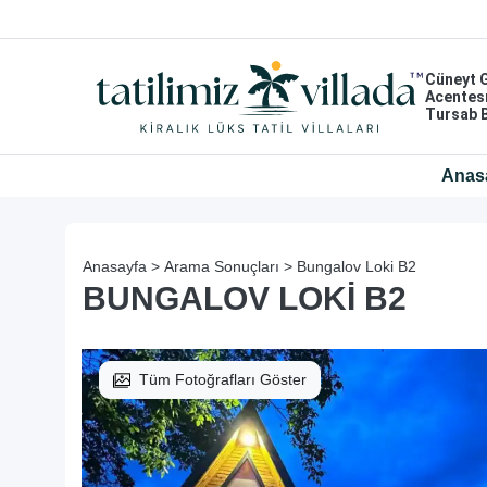
Cüneyt 
Acentes
Tursab 
Anas
Anasayfa >
Arama Sonuçları >
Bungalov Loki B2
BUNGALOV LOKI B2
Tüm Fotoğrafları Göster