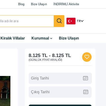
Blog
Bize Ulaşın
İNDİRİMLİ Aktivite
TR
TR
Kiralık Villalar
Kurumsal
Bize Ulaşın
EN
8.125 TL
-
8.125 TL
DE
(GÜNLÜK FIYAT ARALIĞI)
RU