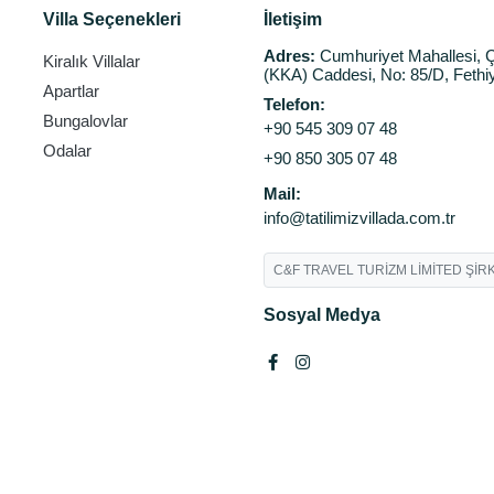
Villa Seçenekleri
İletişim
Adres:
Cumhuriyet Mahallesi, Ç
Kiralık Villalar
(KKA) Caddesi, No: 85/D, Fethi
Apartlar
Telefon:
Bungalovlar
+90 545 309 07 48
Odalar
+90 850 305 07 48
Mail:
info@tatilimizvillada.com.tr
C&F TRAVEL TURİZM LİMİTED ŞİRK
Sosyal Medya