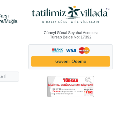
arşı
ye/Muğla
Cüneyt Günal Seyahat Acentesı
Tursab Belge No: 17392
Güvenli Ödeme
ETİ