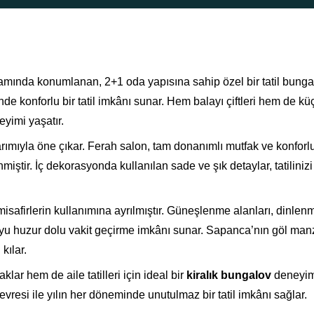
amında konumlanan, 2+1 oda yapısına sahip özel bir tatil bunga
e konforlu bir tatil imkânı sunar. Hem balayı çiftleri hem de kü
yimi yaşatır.
ımıyla öne çıkar. Ferah salon, tam donanımlı mutfak ve konforl
miştir. İç dekorasyonda kullanılan sade ve şık detaylar, tatiliniz
afirlerin kullanımına ayrılmıştır. Güneşlenme alanları, dinlen
yu huzur dolu vakit geçirme imkânı sunar. Sapanca’nın göl man
kılar.
r hem de aile tatilleri için ideal bir
kiralık bungalov
deneyim
vresi ile yılın her döneminde unutulmaz bir tatil imkânı sağlar.