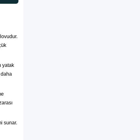
lovudur.
çük
u yatak
i daha
me
zarası
i sunar.