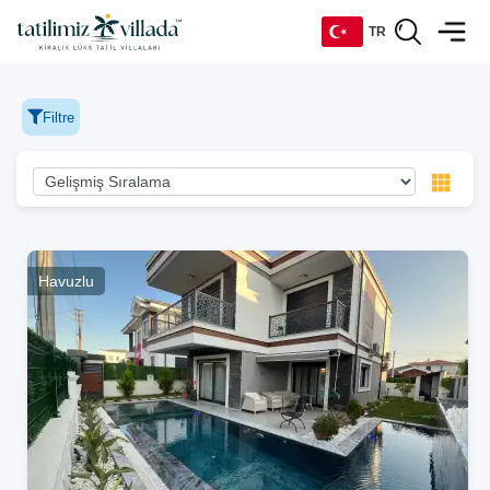
TR
TR
Filtre
EN
DE
RU
Havuzlu