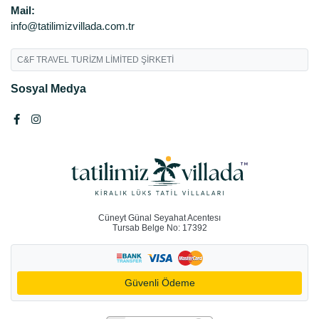
Mail:
info@tatilimizvillada.com.tr
C&F TRAVEL TURİZM LİMİTED ŞİRKETİ
Sosyal Medya
Cüneyt Günal Seyahat Acentesı
Tursab Belge No: 17392
Güvenli Ödeme