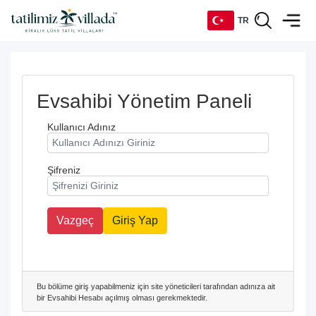
TR
TR
EN
Evsahibi Yönetim Paneli
Kullanıcı Adınız
DE
RU
Şifreniz
Vazgeç
Giriş Yap
Bu bölüme giriş yapabilmeniz için site yöneticileri tarafından adınıza ait
bir Evsahibi Hesabı açılmış olması gerekmektedir.