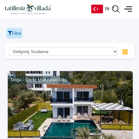
TR
TR
Filtre
EN
DE
RU
Doğa - Deniz Manzaralı Villa