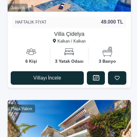
Jakuzili
49.000 TL
HAFTALIK FİYAT
Villa Çidelya
Kalkan / Kalkan
6 Kişi
3 Yatak Odası
3 Banyo
Villayı İncele
Plaja Yakın