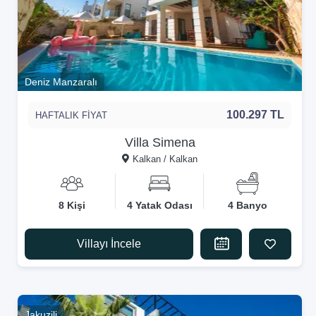
Deniz Manzaralı
100.297 TL
HAFTALIK FİYAT
Villa Simena
Kalkan / Kalkan
8 Kişi
4 Yatak Odası
4 Banyo
Villayı İncele
Jakuzili