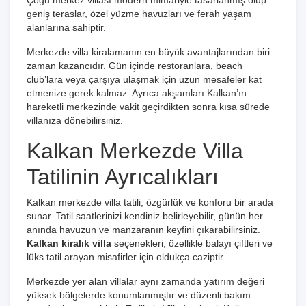
Çoğu merkez villası modern mimariyle tasarlanmış olup
geniş teraslar, özel yüzme havuzları ve ferah yaşam
alanlarına sahiptir.
Merkezde villa kiralamanın en büyük avantajlarından biri
zaman kazancıdır. Gün içinde restoranlara, beach
club’lara veya çarşıya ulaşmak için uzun mesafeler kat
etmenize gerek kalmaz. Ayrıca akşamları Kalkan’ın
hareketli merkezinde vakit geçirdikten sonra kısa sürede
villanıza dönebilirsiniz.
Kalkan Merkezde Villa
Tatilinin Ayrıcalıkları
Kalkan merkezde villa tatili, özgürlük ve konforu bir arada
sunar. Tatil saatlerinizi kendiniz belirleyebilir, günün her
anında havuzun ve manzaranın keyfini çıkarabilirsiniz.
Kalkan kiralık villa
seçenekleri, özellikle balayı çiftleri ve
lüks tatil arayan misafirler için oldukça caziptir.
Merkezde yer alan villalar aynı zamanda yatırım değeri
yüksek bölgelerde konumlanmıştır ve düzenli bakım