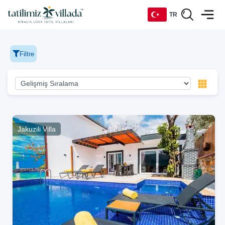
TR
TR
Filtre
EN
DE
RU
Jakuzili Villa