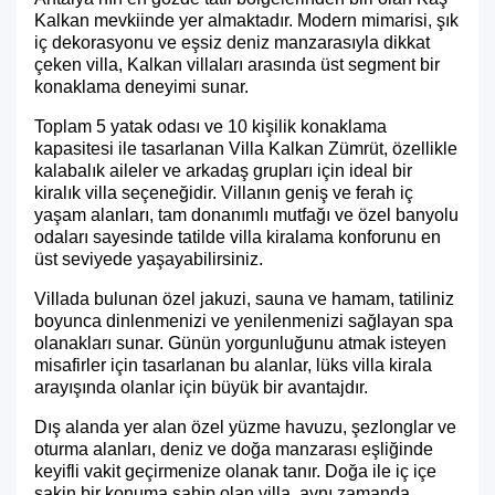
Kalkan mevkiinde yer almaktadır. Modern mimarisi, şık
iç dekorasyonu ve eşsiz deniz manzarasıyla dikkat
çeken villa, Kalkan villaları arasında üst segment bir
konaklama deneyimi sunar.
Toplam 5 yatak odası ve 10 kişilik konaklama
kapasitesi ile tasarlanan Villa Kalkan Zümrüt, özellikle
kalabalık aileler ve arkadaş grupları için ideal bir
kiralık villa seçeneğidir. Villanın geniş ve ferah iç
yaşam alanları, tam donanımlı mutfağı ve özel banyolu
odaları sayesinde tatilde villa kiralama konforunu en
üst seviyede yaşayabilirsiniz.
Villada bulunan özel jakuzi, sauna ve hamam, tatiliniz
boyunca dinlenmenizi ve yenilenmenizi sağlayan spa
olanakları sunar. Günün yorgunluğunu atmak isteyen
misafirler için tasarlanan bu alanlar, lüks villa kirala
arayışında olanlar için büyük bir avantajdır.
Dış alanda yer alan özel yüzme havuzu, şezlonglar ve
oturma alanları, deniz ve doğa manzarası eşliğinde
keyifli vakit geçirmenize olanak tanır. Doğa ile iç içe
sakin bir konuma sahip olan villa, aynı zamanda