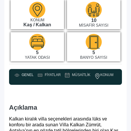
KONUM
10
Kaş / Kalkan
MISAFIR SAYISI
5
5
YATAK ODASI
BANYO SAYISI
KONUM
GENEL
FIYATLAR
MÜSAITLIK
Y
Açıklama
Kalkan kiralık villa seçenekleri arasında lüks ve
konforu bir arada sunan Villa Kalkan Zümrüt,
Antalya’nın en gözde tatil bölgelerinden biri olan Kaş