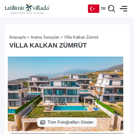
TR
TR
Anasayfa >
Arama Sonuçları >
Villa Kalkan Zümrüt
EN
VILLA KALKAN ZÜMRÜT
DE
RU
Tüm Fotoğrafları Göster