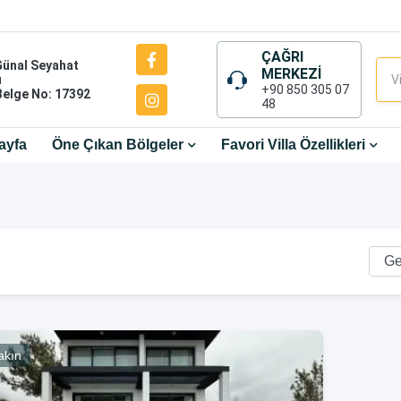
ÇAĞRI
Günal Seyahat
MERKEZİ
ı
+90 850 305 07
Belge No: 17392
48
ayfa
Öne Çıkan Bölgeler
Favori Villa Özellikleri
akın