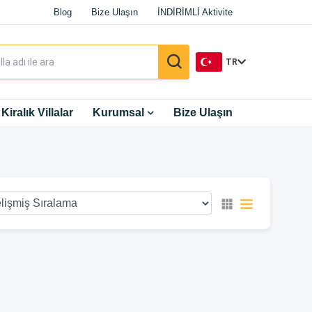
Blog
Bize Ulaşın
İNDİRİMLİ Aktivite
TR
TR
Kiralık Villalar
Kurumsal
Bize Ulaşın
EN
DE
RU