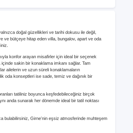
alnızca doğal güzellikleri ve tarihi dokusu ile değil,
e ve bütçeye hitap eden villa, bungalov, apart ve oda
iniz.
yla konfor arayan misafirler için ideal bir seçenek
a içinde sakin bir konaklama imkanı sağlar. Tam
lar ailelerin ve uzun süreli konaklamaların
elik oda konseptleri ise sade, temiz ve dağınık bir
toranları tatiliniz boyunca keşfedebileceğiniz birçok
 aynı anda sunarak her dönemde ideal bir tatil noktası
 bulabilirsiniz, Girne'nin eşsiz atmosferinde muhteşem