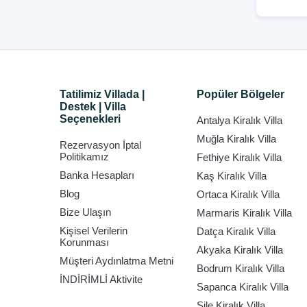
Tatilimiz Villada |
Popüler Bölgeler
Destek | Villa
Seçenekleri
Antalya Kiralık Villa
Muğla Kiralık Villa
Rezervasyon İptal
Politikamız
Fethiye Kiralık Villa
Banka Hesapları
Kaş Kiralık Villa
Blog
Ortaca Kiralık Villa
Bize Ulaşın
Marmaris Kiralık Villa
Kişisel Verilerin
Datça Kiralık Villa
Korunması
Akyaka Kiralık Villa
Müşteri Aydınlatma Metni
Bodrum Kiralık Villa
İNDİRİMLİ Aktivite
Sapanca Kiralık Villa
Şile Kiralık Villa