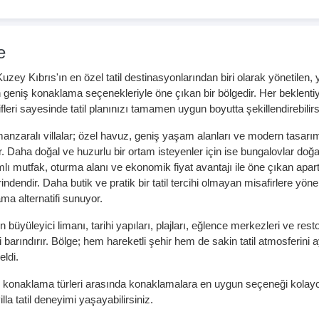
e
uzey Kıbrıs'ın en özel tatil destinasyonlarından biri olarak yönetilen, y
 geniş konaklama seçenekleriyle öne çıkan bir bölgedir. Her beklentiy
ifleri sayesinde tatil planınızı tamamen uygun boyutta şekillendirebilirs
anzaralı villalar; özel havuz, geniş yaşam alanları ve modern tasarımı
. Daha doğal ve huzurlu bir ortam isteyenler için ise bungalovlar doğ
lı mutfak, oturma alanı ve ekonomik fiyat avantajı ile öne çıkan apart
rindendir. Daha butik ve pratik bir tatil tercihi olmayan misafirlere yön
ma alternatifi sunuyor.
n büyüleyici limanı, tarihi yapıları, plajları, eğlence merkezleri ve res
i barındırır. Bölge; hem hareketli şehir hem de sakin tatil atmosferini
eldi.
konaklama türleri arasında konaklamalara en uygun seçeneği kolayca
illa
tatil deneyimi yaşayabilirsiniz.