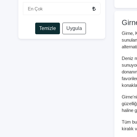
Girn
Temizle
Uygula
Girne, K
sunulan
alternat
Deniz m
sunuyor
donanım
favorile
konakla
Girne'ni
güzelliğ
haline g
Tüm bu 
kiralık v