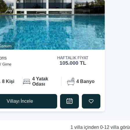
 Konum
brıs
HAFTALIK FİYAT
105.000 TL
/ Girne
4 Yatak
8 Kişi
4 Banyo
Odası
Villayı İncele
1 villa içinden 0-12 villa görü