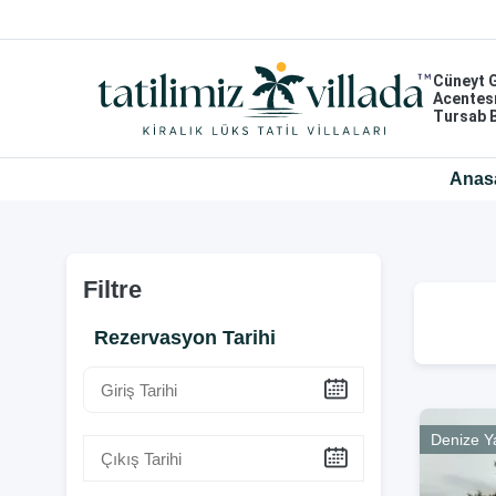
Cüneyt 
Acentes
Tursab 
Anas
Filtre
Rezervasyon Tarihi
Denize Y