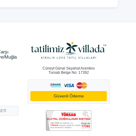
arşı
ye/Muğla
Cüneyt Günal Seyahat Acentesı
Tursab Belge No: 17392
Güvenli Ödeme
ETİ