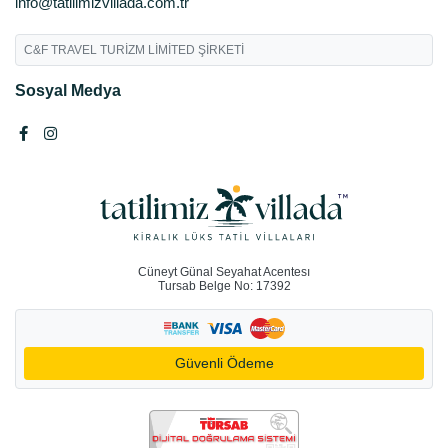
info@tatilimizvillada.com.tr
C&F TRAVEL TURİZM LİMİTED ŞİRKETİ
Sosyal Medya
Cüneyt Günal Seyahat Acentesı
Tursab Belge No: 17392
Güvenli Ödeme