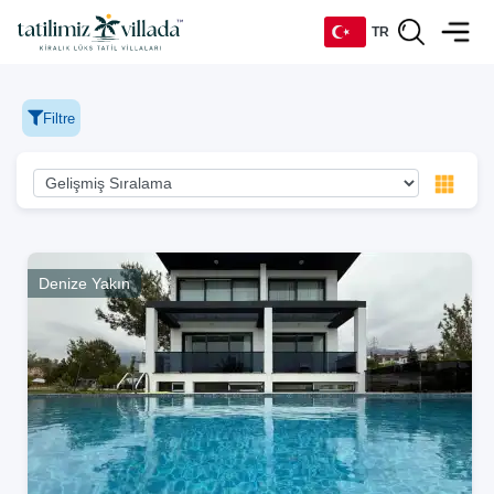
TR
TR
Filtre
EN
DE
RU
Denize Yakın