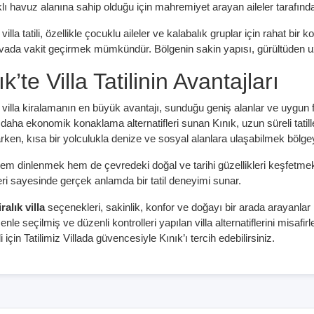
lı havuz alanına sahip olduğu için mahremiyet arayan aileler tarafında
 villa tatili, özellikle çocuklu aileler ve kalabalık gruplar için rahat 
vada vakit geçirmek mümkündür. Bölgenin sakin yapısı, gürültüden uzak
k’te Villa Tatilinin Avantajları
e villa kiralamanın en büyük avantajı, sunduğu geniş alanlar ve uygun 
daha ekonomik konaklama alternatifleri sunan Kınık, uzun süreli tatille
rken, kısa bir yolculukla denize ve sosyal alanlara ulaşabilmek bölgeyi
em dinlenmek hem de çevredeki doğal ve tarihi güzellikleri keşfetmek is
ri sayesinde gerçek anlamda bir tatil deneyimi sunar.
ralık villa
seçenekleri, sakinlik, konfor ve doğayı bir arada arayanlar içi
enle seçilmiş ve düzenli kontrolleri yapılan villa alternatiflerini misafi
tili için Tatilimiz Villada güvencesiyle Kınık’ı tercih edebilirsiniz.