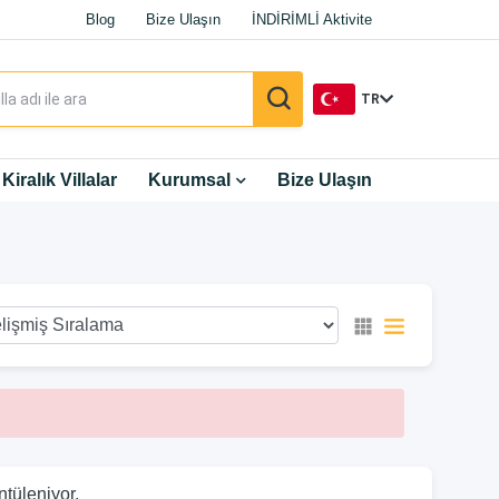
Blog
Bize Ulaşın
İNDİRİMLİ Aktivite
TR
TR
Kiralık Villalar
Kurumsal
Bize Ulaşın
EN
DE
RU
ntüleniyor.