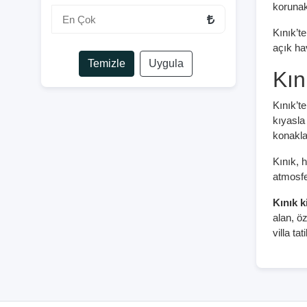
korunak
Kınık’te
açık ha
Temizle
Uygula
Kını
Kınık’t
kıyasla 
konakla
Kınık, h
atmosfe
Kınık ki
alan, öz
villa ta