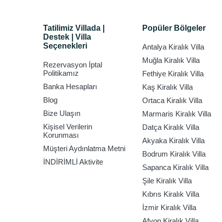
Tatilimiz Villada |
Popüler Bölgeler
Destek | Villa
Seçenekleri
Antalya Kiralık Villa
Muğla Kiralık Villa
Rezervasyon İptal
Politikamız
Fethiye Kiralık Villa
Banka Hesapları
Kaş Kiralık Villa
Blog
Ortaca Kiralık Villa
Bize Ulaşın
Marmaris Kiralık Villa
Kişisel Verilerin
Datça Kiralık Villa
Korunması
Akyaka Kiralık Villa
Müşteri Aydınlatma Metni
Bodrum Kiralık Villa
İNDİRİMLİ Aktivite
Sapanca Kiralık Villa
Şile Kiralık Villa
Kıbrıs Kiralık Villa
İzmir Kiralık Villa
Afyon Kiralık Villa