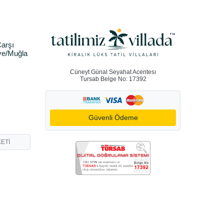
arşı
ye/Muğla
Cüneyt Günal Seyahat Acentesı
Tursab Belge No: 17392
Güvenli Ödeme
ETİ