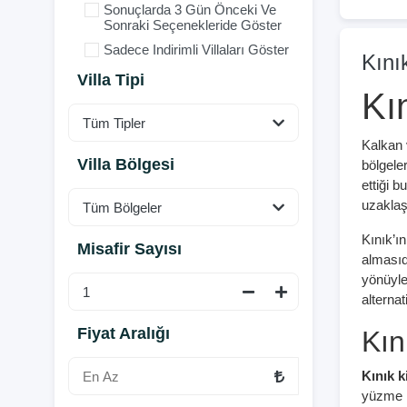
Sonuçlarda 3 Gün Önceki Ve
Sonraki Seçenekleride Göster
Sadece Indirimli Villaları Göster
Kını
Villa Tipi
Kın
Kalkan 
Villa Bölgesi
bölgele
ettiği 
uzaklaş
Kınık’ı
Misafir Sayısı
almasıd
yönüyle
alternatif
Fiyat Aralığı
Kın
Kınık ki
yüzme h