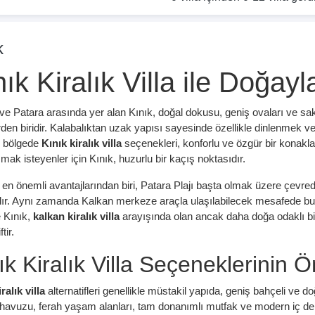
k
ık Kiralık Villa ile Doğayl
ve Patara arasında yer alan Kınık, doğal dokusu, geniş ovaları ve sakin
rden biridir. Kalabalıktan uzak yapısı sayesinde özellikle dinlenmek v
bu bölgede
Kınık kiralık villa
seçenekleri, konforlu ve özgür bir konak
mak isteyenler için Kınık, huzurlu bir kaçış noktasıdır.
n en önemli avantajlarından biri, Patara Plajı başta olmak üzere çevre
ır. Aynı zamanda Kalkan merkeze araçla ulaşılabilecek mesafede bulun
 Kınık,
kalkan kiralık villa
arayışında olan ancak daha doğa odaklı bir 
tir.
ık Kiralık Villa Seçeneklerinin Ö
ralık villa
alternatifleri genellikle müstakil yapıda, geniş bahçeli ve d
avuzu, ferah yaşam alanları, tam donanımlı mutfak ve modern iç dekor