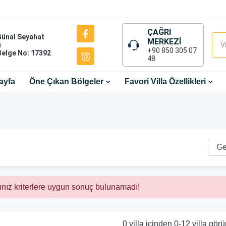
ÇAĞRI
Günal Seyahat
MERKEZİ
ı
+90 850 305 07
Belge No: 17392
48
ayfa
Öne Çıkan Bölgeler
Favori Villa Özellikleri
ınız kriterlere uygun sonuç bulunamadı!
0 villa içinden 0-12 villa görü