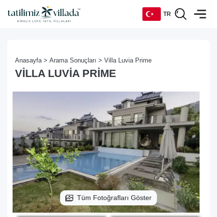
TR
TR
Anasayfa >
Arama Sonuçları >
Villa Luvia Prime
EN
VILLA LUVIA PRIME
DE
RU
Tüm Fotoğrafları Göster