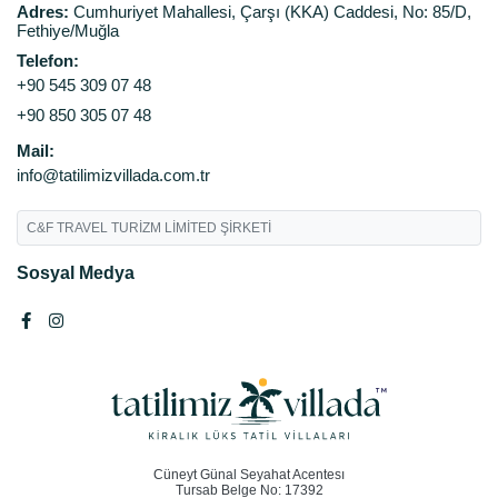
Adres:
Cumhuriyet Mahallesi, Çarşı (KKA) Caddesi, No: 85/D,
Fethiye/Muğla
Telefon:
+90 545 309 07 48
+90 850 305 07 48
Mail:
info@tatilimizvillada.com.tr
C&F TRAVEL TURİZM LİMİTED ŞİRKETİ
Sosyal Medya
Cüneyt Günal Seyahat Acentesı
Tursab Belge No: 17392