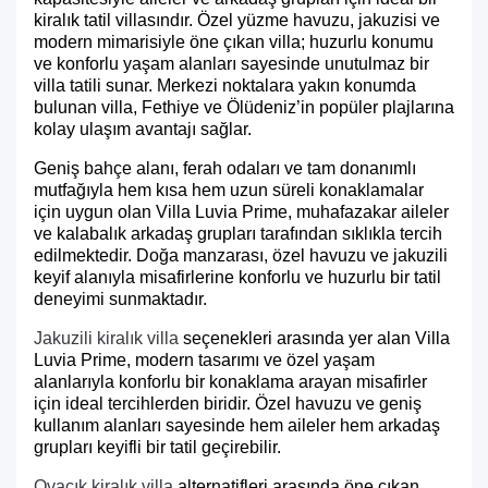
kiralık tatil villasındır. Özel yüzme havuzu, jakuzisi ve
modern mimarisiyle öne çıkan villa; huzurlu konumu
ve konforlu yaşam alanları sayesinde unutulmaz bir
villa tatili sunar. Merkezi noktalara yakın konumda
bulunan villa, Fethiye ve Ölüdeniz’in popüler plajlarına
kolay ulaşım avantajı sağlar.
Geniş bahçe alanı, ferah odaları ve tam donanımlı
mutfağıyla hem kısa hem uzun süreli konaklamalar
için uygun olan Villa Luvia Prime, muhafazakar aileler
ve kalabalık arkadaş grupları tarafından sıklıkla tercih
edilmektedir. Doğa manzarası, özel havuzu ve jakuzili
keyif alanıyla misafirlerine konforlu ve huzurlu bir tatil
deneyimi sunmaktadır.
Jakuzili kiralık villa
seçenekleri arasında yer alan Villa
Luvia Prime, modern tasarımı ve özel yaşam
alanlarıyla konforlu bir konaklama arayan misafirler
için ideal tercihlerden biridir. Özel havuzu ve geniş
kullanım alanları sayesinde hem aileler hem arkadaş
grupları keyifli bir tatil geçirebilir.
Ovacık kiralık villa
alternatifleri arasında öne çıkan