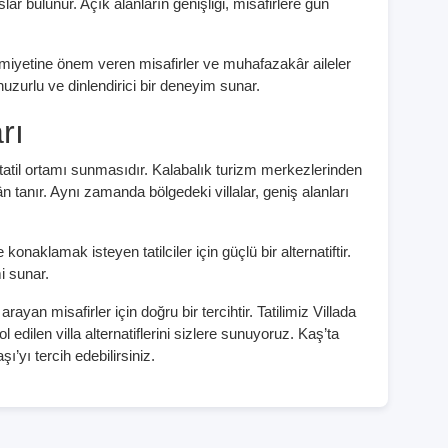
ar bulunur. Açık alanların genişliği, misafirlere gün
remiyetine önem veren misafirler ve muhafazakâr aileler
uzurlu ve dinlendirici bir deneyim sunar.
rı
r tatil ortamı sunmasıdır. Kalabalık turizm merkezlerinden
tanır. Aynı zamanda bölgedeki villalar, geniş alanları
onaklamak isteyen tatilciler için güçlü bir alternatiftir.
i sunar.
ayan misafirler için doğru bir tercihtir. Tatilimiz Villada
edilen villa alternatiflerini sizlere sunuyoruz. Kaş’ta
şı’yı tercih edebilirsiniz.