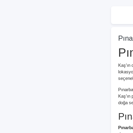
Pına
Pın
Kaş’ın d
lokasyo
seçenek
Pınarba
Kaş’ın p
doğa sev
Pın
Pınarbaş