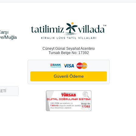
arşı
ye/Muğla
Cüneyt Günal Seyahat Acentesı
Tursab Belge No: 17392
Güvenli Ödeme
ETİ