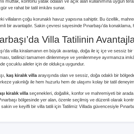
lı mutfak, konforlu yatak odaları ve açık alan kullanımına uygun terasl
ür ve rahat bir tatil imkânı sunar.
ki villaların çoğu korunaklı havuz yapısına sahiptir. Bu özellik, mah
emli bir avantajdır. Sakin çevresi sayesinde Pınarbaşı’da konaklama, h
arbaşı’da Villa Tatilinin Avantajla
şı’da villa kiralamanın en büyük avantajı, doğa ile iç içe ve sessiz bi
ması, tatilinizi tamamen dinlenmeye ve yenilenmeye ayırmanıza imkân 
de çocuklu aileler için de oldukça uygundur.
şı,
kaş kiralık villa
arayışında olan ve sessiz, doğa odaklı bir bölgede k
keze yakınlığı ile hem huzurlu hem de ulaşımı kolay bir tatil deneyim
ı kiralık villa
seçenekleri, doğallık, konfor ve mahremiyeti bir arada ar
ınarbaşı bölgesinde yer alan, özenle seçilmiş ve düzenli olarak kontrol 
 sakin ve keyifli bir villa tatili için Tatilimiz Villada güvencesiyle Pınarba