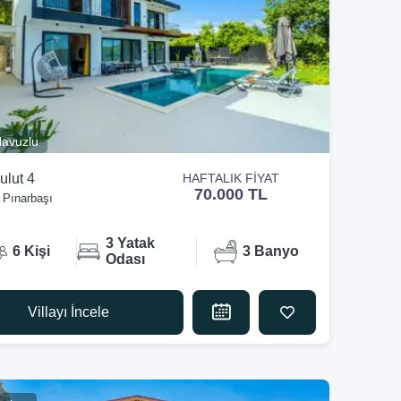
avuzlu
ulut 4
HAFTALIK FİYAT
70.000 TL
 Pınarbaşı
3 Yatak
6 Kişi
3 Banyo
Odası
Villayı İncele