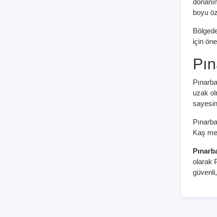
donanım
boyu özg
Bölgede
için ön
Pın
Pınarba
uzak ol
sayesin
Pınarba
Kaş mer
Pınarbaş
olarak P
güvenli,