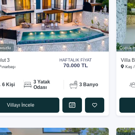
vuzlu
Çocuk H
lut 3
Villa B
HAFTALIK FİYAT
70.000 TL
Pınarbaşı
Kaş /
3 Yatak
6 Kişi
3 Banyo
Odası
Villayı İncele