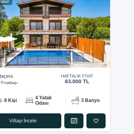
zakar
Ataçera
HAFTALIK FİYAT
63.000 TL
 Pınarbaşı
4 Yatak
8 Kişi
3 Banyo
Odası
Villayı İncele