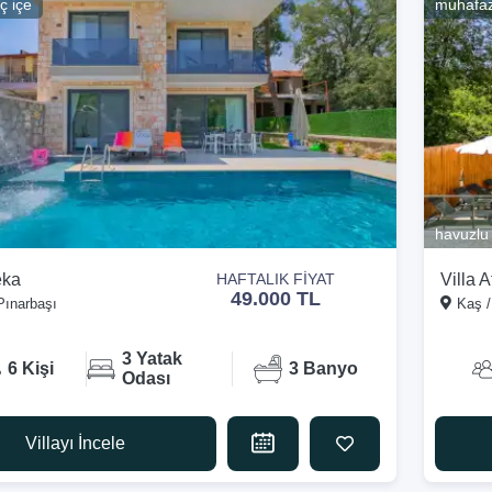
ç içe
muhafa
havuzlu
eka
Villa 
HAFTALIK FİYAT
49.000 TL
Pınarbaşı
Kaş /
3 Yatak
6 Kişi
3 Banyo
Odası
Villayı İncele