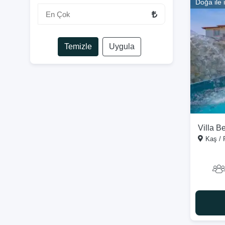
Doğa ile i
Temizle
Uygula
Villa B
Kaş / 