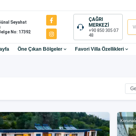
ÇAĞRI
Günal Seyahat
MERKEZİ
ı
+90 850 305 07
Belge No: 17392
48
ayfa
Öne Çıkan Bölgeler
Favori Villa Özellikleri
ı
Korunak