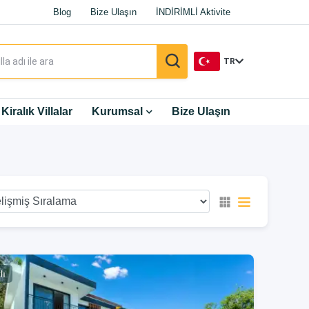
Blog
Bize Ulaşın
İNDİRİMLİ Aktivite
TR
TR
Kiralık Villalar
Kurumsal
Bize Ulaşın
EN
DE
RU
lı