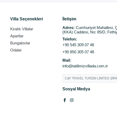
Villa Seçenekleri
İletişim
Adres:
Cumhuriyet Mahallesi, Ç
Kiralık Villalar
(KKA) Caddesi, No: 85/D, Fethi
Apartlar
Telefon:
Bungalovlar
+90 545 309 07 48
Odalar
+90 850 305 07 48
Mail:
info@tatilimizvillada.com.tr
C&F TRAVEL TURİZM LİMİTED ŞİRK
Sosyal Medya