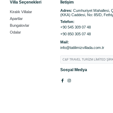
Villa Seçenekleri
İletişim
Adres:
Cumhuriyet Mahallesi, Ç
Kiralık Villalar
(KKA) Caddesi, No: 85/D, Fethi
Apartlar
Telefon:
Bungalovlar
+90 545 309 07 48
Odalar
+90 850 305 07 48
Mail:
info@tatilimizvillada.com.tr
C&F TRAVEL TURİZM LİMİTED ŞİRK
Sosyal Medya