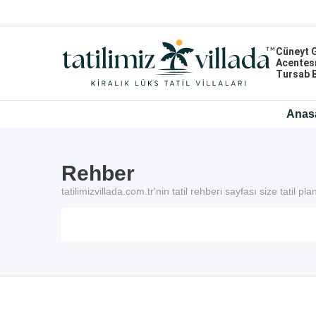
Cüneyt 
Acentes
Tursab 
Anas
Rehber
tatilimizvillada.com.tr'nin tatil rehberi sayfası size tatil 