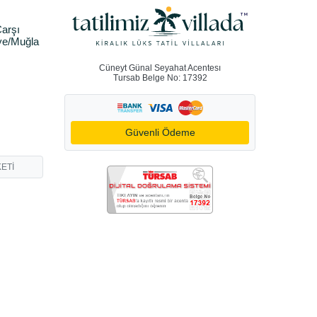
arşı
ye/Muğla
Cüneyt Günal Seyahat Acentesı
Tursab Belge No: 17392
Güvenli Ödeme
ETİ