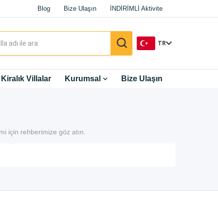
Blog
Bize Ulaşın
İNDİRİMLİ Aktivite
TR
TR
Kiralık Villalar
Kurumsal
Bize Ulaşın
EN
DE
imi için rehberimize göz atın.
RU