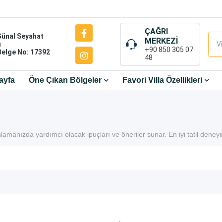
ÇAĞRI
Günal Seyahat
MERKEZİ
ı
+90 850 305 07
Belge No: 17392
48
ayfa
Öne Çıkan Bölgeler
Favori Villa Özellikleri
planlamanızda yardımcı olacak ipuçları ve öneriler sunar. En iyi tatil deney