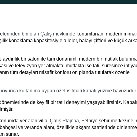
elerinden biri olan Çalış mevkiinde
konumlanan, modern mimari
 kişilik konaklama kapasitesiyle aileler, balayı çiftleri ve küçük ar
e aydınlık bir salon ile tam donanımlı modern bir mutfak bulunma
 ve televizyon yer almakta; mutfakta ise tatil süresince ihtiya
anın tüm detayları misafir konforu ön planda tutularak özenle
 boyunca kullanıma uygun özel ısıtmalı kapalı yüzme havuzudur
nemlerinde de keyifli bir tatil deneyimi yaşayabilirsiniz. Kapal
miştir.
 konumda yer alan villa;
Çalış Plajı’na
, Fethiye şehir merkezine,
bahçesi ve veranda alanı, özellikle akşam saatlerinde dinlenme
tam sunar.