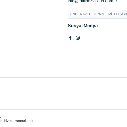
info@tatilimizvillada.com.tr
C&F TRAVEL TURİZM LİMİTED ŞİRK
Sosyal Medya
.
de hizmet vermektedir.