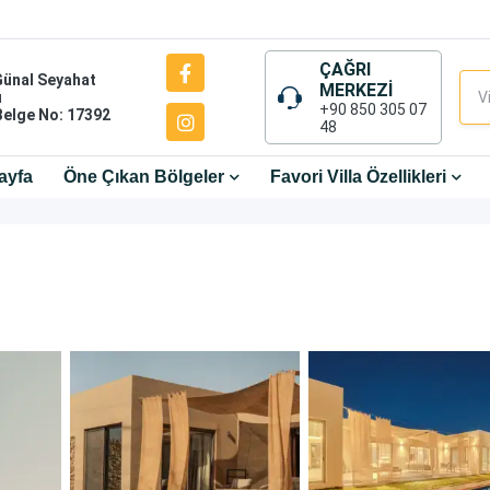
ÇAĞRI
Günal Seyahat
MERKEZİ
ı
+90 850 305 07
Belge No: 17392
48
ayfa
Öne Çıkan Bölgeler
Favori Villa Özellikleri