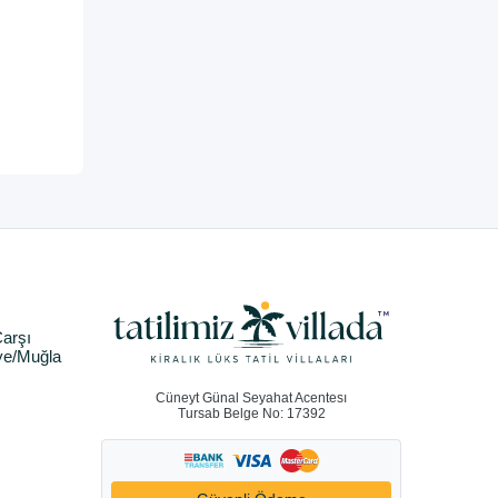
arşı
ye/Muğla
Cüneyt Günal Seyahat Acentesı
Tursab Belge No: 17392