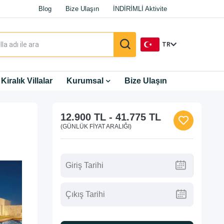
Blog
Bize Ulaşın
İNDİRİMLİ Aktivite
TR
TR
Kiralık Villalar
Kurumsal
Bize Ulaşın
EN
12.900 TL
-
41.775 TL
DE
(GÜNLÜK FIYAT ARALIĞI)
RU