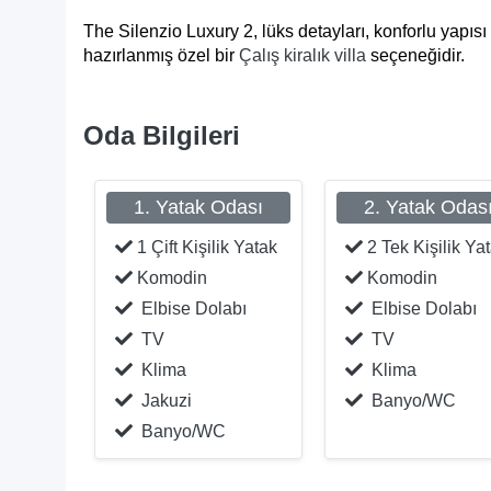
The Silenzio Luxury 2, lüks detayları, konforlu yapısı 
hazırlanmış özel bir
Çalış kiralık villa
seçeneğidir.
Oda Bilgileri
1. Yatak Odası
2. Yatak Odas
1 Çift Kişilik Yatak
2 Tek Kişilik Ya
Komodin
Komodin
Elbise Dolabı
Elbise Dolabı
TV
TV
Klima
Klima
Jakuzi
Banyo/WC
Banyo/WC