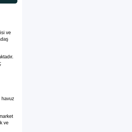
si ve
kadaş
ktadır.
ç
.
ı havuz
 market
k ve