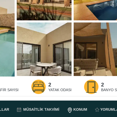
2
2
FIR SAYISI
YATAK ODASI
BANYO S
LLAR
MÜSAITLIK
TAKVIMI
KONUM
YORUML