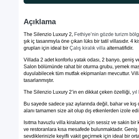
Açıklama
The Silenzio Luxury 2,
Fethiye’nin gözde turizm bölg
şık iç tasarımıyla öne çıkan lüks bir tatil villasıdır. 4
grupları için ideal bir
Çalış kiralık villa
alternatifidir.
Villada 2 adet konforlu yatak odası, 2 banyo, geniş v
Salon bölümünde rahat bir oturma grubu, yemek masası
duyulabilecek tüm mutfak ekipmanları mevcuttur. Vill
tasarlanmıştır.
The Silenzio Luxury 2’in en dikkat çeken özelliği,
yıl
Bu sayede sadece yaz aylarında değil, bahar ve kış dö
alanı tamamen size ait olup dış etkenlerden izole edil
Isıtma havuzlu villa kiralama
için sessiz ve sakin bir
ve restoranlara kısa mesafede bulunmaktadır. Geniş 
sevdiklerinizle keyifli vakit geçirmek için ideal bir or