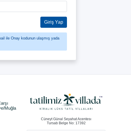
Giriş Yap
mail ile Onay kodunun ulaşmış yada
arşı
ye/Muğla
Cüneyt Günal Seyahat Acentesı
Tursab Belge No: 17392