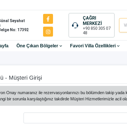
ÇAĞRI
Günal Seyahat
MERKEZİ
ı
+90 850 305 07
Belge No: 17392
48
ayfa
Öne Çıkan Bölgeler
Favori Villa Özellikleri
 - Müşteri Girişi
n Onay numaranız ile rezervasyonlarınızı bu bölümden takip yada kon
ngi bir sorunla karşılaştığınız takdirde Müşteri Hizmetlerimizle acil ola