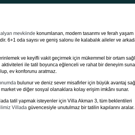
alyan mevkiinde
konumlanan, modern tasarımı ve ferah yaşam
ir. 6+1 oda sayısı ve geniş salonu ile kalabalık aileler ve arka
erinlemek ve keyifli vakit geçirmek için mükemmel bir ortam sağl
tiviteleri ile tatil boyunca eğlenceli ve rahat bir deneyim sunar
lup, ev konforunu aratmaz.
 konumda
bulunur ve deniz sever misafirler için büyük avantaj sağ
market ve diğer sosyal olanaklara kolay erişim imkânı sunar.
lada tatil yapmak isteyenler için Villa Akman 3, tüm beklentileri
ilimiz Villada
güvencesiyle unutulmaz bir tatilin kapılarını aralar.