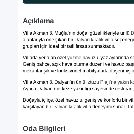
Açıklama
Villa Akman 3, Muğla’nın doğal güzellikleriyle ünlü
D
alanlarıyla öne çıkan bir
Dalyan kiralık villa
seçeneğid
grupları için ideal bir tatil fırsatı sunmaktadır.
Villada yer alan
özel yüzme havuzu
, yaz aylarında s
Geniş bahçe, açık hava oturma düzeni ve havuz başı ak
mekanlar şık ve fonksiyonel mobilyalarla döşenmiş o
Villa Akman 3, Dalyan’ın ünlü
İztuzu Plajı’na yakın
Ayrıca Dalyan merkeze yakınlığı sayesinde restoran, 
Doğayla iç içe, özel havuzlu, geniş ve konforlu bir vil
karşılayan bir
Dalyan kiralık villa
deneyimi sunar.
Tat
Oda Bilgileri