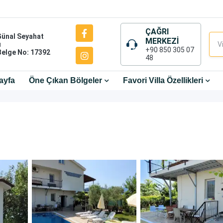
ÇAĞRI
Günal Seyahat
MERKEZİ
ı
+90 850 305 07
Belge No: 17392
48
ayfa
Öne Çıkan Bölgeler
Favori Villa Özellikleri