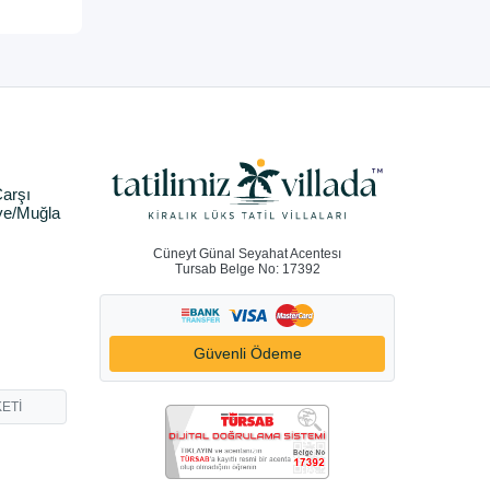
arşı
ye/Muğla
Cüneyt Günal Seyahat Acentesı
Tursab Belge No: 17392
Güvenli Ödeme
ETİ