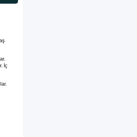
daş
ar.
. İç
lar.