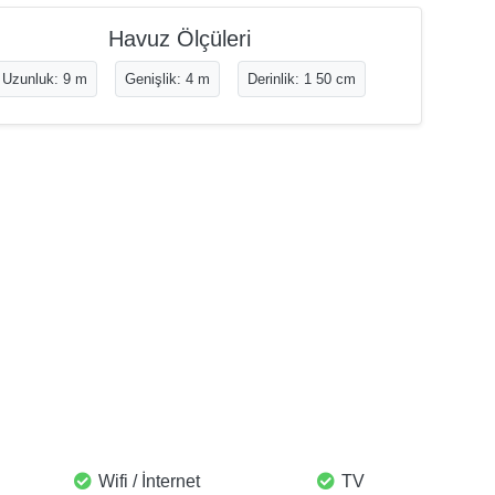
Havuz Ölçüleri
Uzunluk: 9 m
Genişlik: 4 m
Derinlik: 1 50 cm
Wifi / İnternet
TV