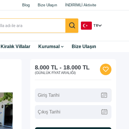
Blog
Bize Ulaşın
İNDİRİMLİ Aktivite
TR
TR
Kiralık Villalar
Kurumsal
Bize Ulaşın
EN
8.000 TL
-
18.000 TL
DE
(GÜNLÜK FIYAT ARALIĞI)
RU