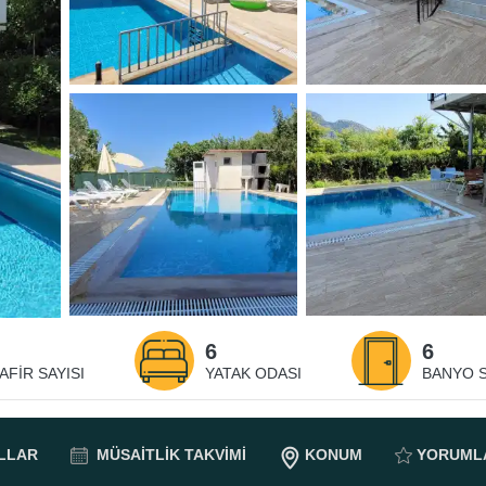
6
6
AFIR SAYISI
YATAK ODASI
BANYO S
LLAR
MÜSAITLIK
TAKVIMI
KONUM
YORUML