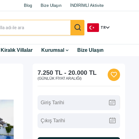
Blog
Bize Ulaşın
İNDİRİMLİ Aktivite
TR
TR
Kiralık Villalar
Kurumsal
Bize Ulaşın
EN
7.250 TL
-
20.000 TL
DE
(GÜNLÜK FIYAT ARALIĞI)
RU