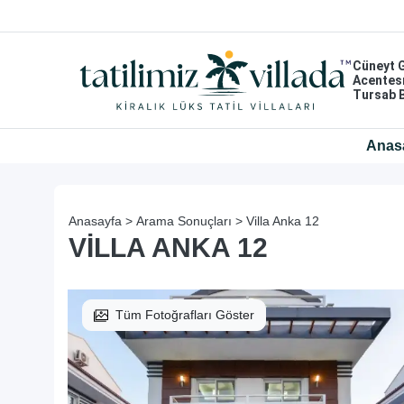
Cüneyt 
Acentes
Tursab 
Anas
Anasayfa >
Arama Sonuçları >
Villa Anka 12
VILLA ANKA 12
Tüm Fotoğrafları Göster