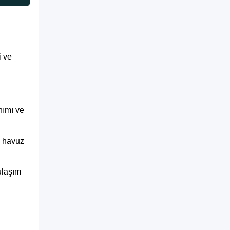
i ve
nımı ve
u havuz
ulaşım