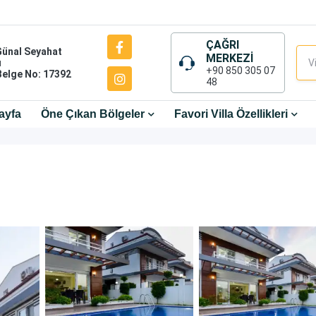
ÇAĞRI
Günal Seyahat
MERKEZİ
ı
+90 850 305 07
Belge No: 17392
48
ayfa
Öne Çıkan Bölgeler
Favori Villa Özellikleri