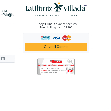
arşı
ye/Muğla
Cüneyt Günal Seyahat Acentesı
Tursab Belge No: 17392
Güvenli Ödeme
ETİ