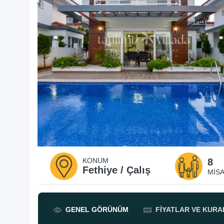
KONUM
8
Fethiye / Çalış
MISA
GENEL
GÖRÜNÜM
FIYATLAR
VE KURA