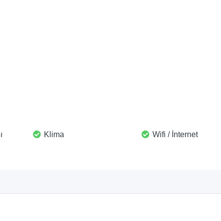
ı
Klima
Wifi / İnternet