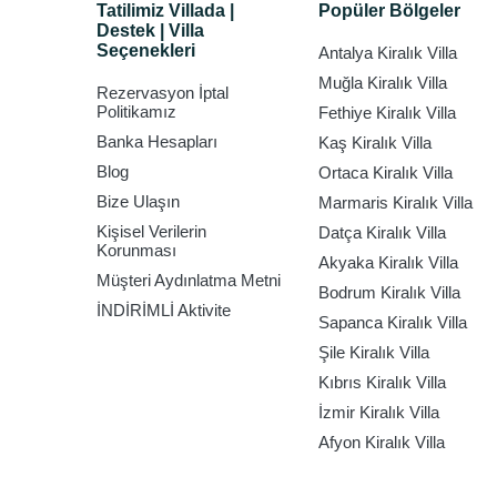
Tatilimiz Villada |
Popüler Bölgeler
Destek | Villa
Seçenekleri
Antalya Kiralık Villa
Muğla Kiralık Villa
Rezervasyon İptal
Politikamız
Fethiye Kiralık Villa
Banka Hesapları
Kaş Kiralık Villa
Blog
Ortaca Kiralık Villa
Bize Ulaşın
Marmaris Kiralık Villa
Kişisel Verilerin
Datça Kiralık Villa
Korunması
Akyaka Kiralık Villa
Müşteri Aydınlatma Metni
Bodrum Kiralık Villa
İNDİRİMLİ Aktivite
Sapanca Kiralık Villa
Şile Kiralık Villa
Kıbrıs Kiralık Villa
İzmir Kiralık Villa
Afyon Kiralık Villa