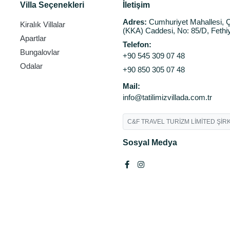
Villa Seçenekleri
İletişim
Adres:
Cumhuriyet Mahallesi, Ç
Kiralık Villalar
(KKA) Caddesi, No: 85/D, Fethi
Apartlar
Telefon:
Bungalovlar
+90 545 309 07 48
Odalar
+90 850 305 07 48
Mail:
info@tatilimizvillada.com.tr
C&F TRAVEL TURİZM LİMİTED ŞİRK
Sosyal Medya