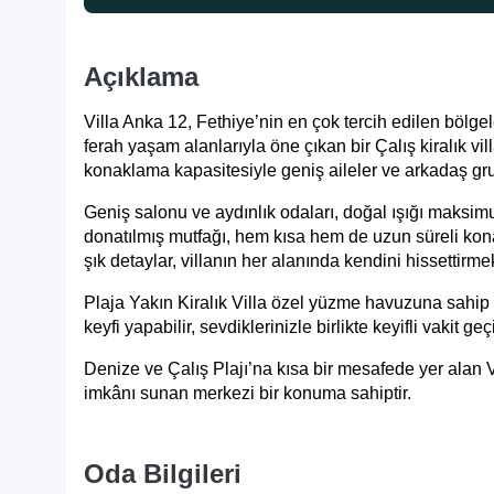
Açıklama
Villa Anka 12, Fethiye’nin en çok tercih edilen bölg
ferah yaşam alanlarıyla öne çıkan bir
Çalış kiralık vil
konaklama kapasitesiyle geniş aileler ve arkadaş grupl
Geniş salonu ve aydınlık odaları, doğal ışığı maksi
donatılmış mutfağı, hem kısa hem de uzun süreli kona
şık detaylar, villanın her alanında kendini hissettirmek
Plaja Yakın Kiralık Villa
özel yüzme havuzuna sahip g
keyfi yapabilir, sevdiklerinizle birlikte keyifli vakit geçi
Denize ve Çalış Plajı’na kısa bir mesafede yer alan V
imkânı sunan merkezi bir konuma sahiptir.
Oda Bilgileri