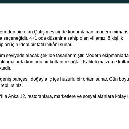
elerinden biri olan Çalış mevkiinde konumlanan, modern mimaris
la
seçeneğidir. 4+1 oda düzenine sahip olan villamız, 8 kişilik
arı için ideal bir tatil imkânı sunar.
mum seviyede alacak şekilde tasarlanmıştır. Modern ekipmanlarla
klamalarda konforlu bir kullanım sağlar. Kaliteli malzeme kulla
tedir.
eniş bahçesi, doğayla iç içe huzurlu bir ortam sunar. Gün boy
rebilirsiniz.
illa Anka 12, restoranlara, marketlere ve sosyal alanlara kolay 