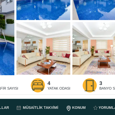
4
3
FIR SAYISI
YATAK ODASI
BANYO S
LLAR
MÜSAITLIK
TAKVIMI
KONUM
YORUML