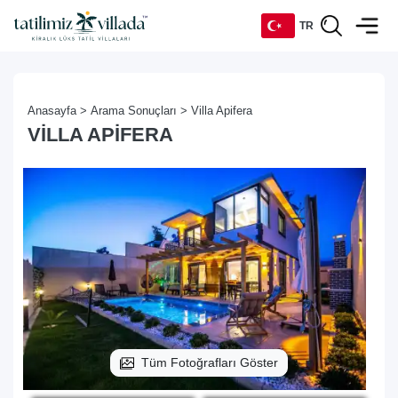
TR
TR
Anasayfa >
Arama Sonuçları >
Villa Apifera
EN
VILLA APIFERA
DE
RU
Tüm Fotoğrafları Göster