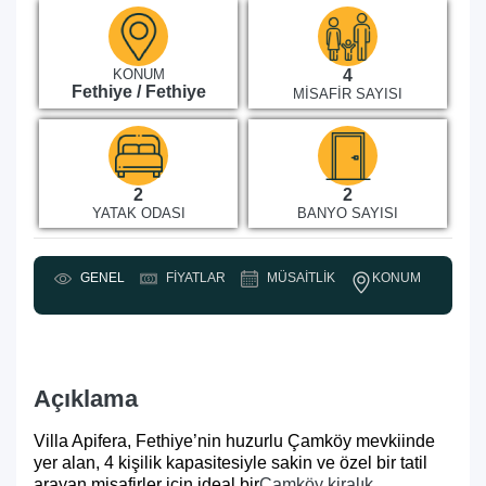
KONUM
4
Fethiye / Fethiye
MISAFIR SAYISI
2
2
YATAK ODASI
BANYO SAYISI
KONUM
GENEL
FIYATLAR
MÜSAITLIK
Y
Açıklama
Villa Apifera, Fethiye’nin huzurlu Çamköy mevkiinde
yer alan, 4 kişilik kapasitesiyle sakin ve özel bir tatil
arayan misafirler için ideal bir
Çamköy kiralık