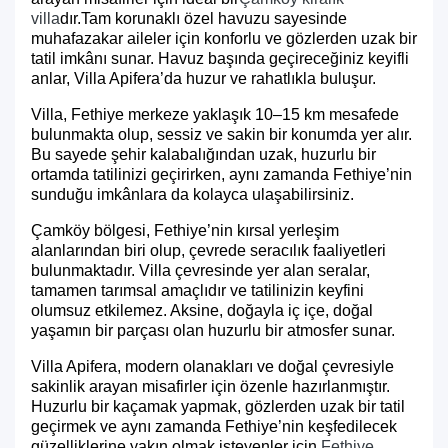
villa
dır.
Tam korunaklı özel havuzu sayesinde
muhafazakar aileler için konforlu ve gözlerden uzak bir
tatil imkânı sunar. Havuz başında geçireceğiniz keyifli
anlar, Villa Apifera’da huzur ve rahatlıkla buluşur.
Villa, Fethiye merkeze yaklaşık 10–15 km mesafede
bulunmakta olup, sessiz ve sakin bir konumda yer alır.
Bu sayede şehir kalabalığından uzak, huzurlu bir
ortamda tatilinizi geçirirken, aynı zamanda Fethiye’nin
sunduğu imkânlara da kolayca ulaşabilirsiniz.
Çamköy bölgesi, Fethiye’nin kırsal yerleşim
alanlarından biri olup, çevrede seracılık faaliyetleri
bulunmaktadır. Villa çevresinde yer alan seralar,
tamamen tarımsal amaçlıdır ve tatilinizin keyfini
olumsuz etkilemez. Aksine, doğayla iç içe, doğal
yaşamın bir parçası olan huzurlu bir atmosfer sunar.
Villa Apifera, modern olanakları ve doğal çevresiyle
sakinlik arayan misafirler için özenle hazırlanmıştır.
Huzurlu bir kaçamak yapmak, gözlerden uzak bir tatil
geçirmek ve aynı zamanda Fethiye’nin keşfedilecek
güzelliklerine yakın olmak isteyenler için
Fethiye