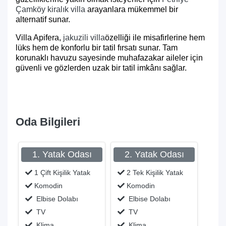
Çamköy kiralık villa
arayanlara mükemmel bir
alternatif sunar.
Villa Apifera
,
jakuzili villa
özelliği ile misafirlerine hem
lüks hem de konforlu bir tatil fırsatı sunar. Tam
korunaklı havuzu sayesinde muhafazakar aileler için
güvenli ve gözlerden uzak bir tatil imkânı sağlar.
Oda Bilgileri
1. Yatak Odası
2. Yatak Odası
1 Çift Kişilik Yatak
2 Tek Kişilik Yatak
Komodin
Komodin
Elbise Dolabı
Elbise Dolabı
TV
TV
Klima
Klima