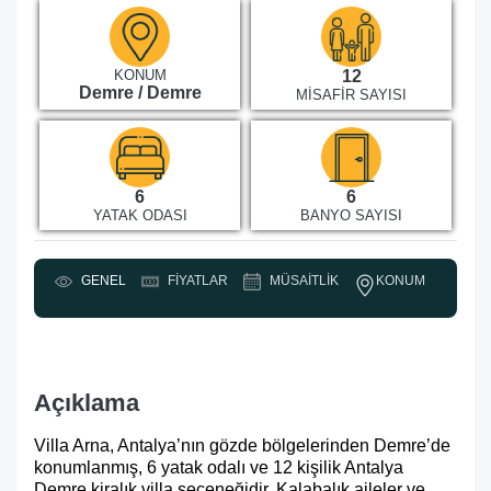
KONUM
12
Demre / Demre
MISAFIR SAYISI
6
6
YATAK ODASI
BANYO SAYISI
KONUM
GENEL
FIYATLAR
MÜSAITLIK
Y
Açıklama
Villa Arna, Antalya’nın gözde bölgelerinden Demre’de
konumlanmış, 6 yatak odalı ve 12 kişilik Antalya
Demre kiralık villa seçeneğidir. Kalabalık aileler ve