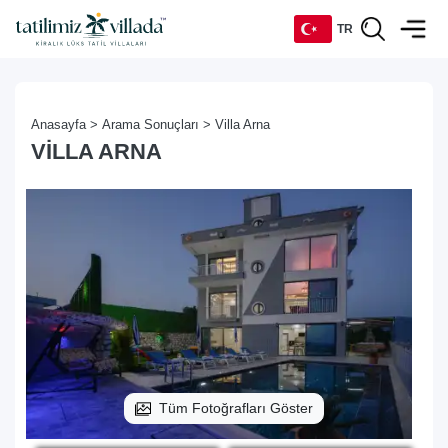
TR
TR
Anasayfa >
Arama Sonuçları >
Villa Arna
EN
VILLA ARNA
DE
RU
Tüm Fotoğrafları Göster