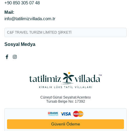
+90 850 305 07 48
Mail:
info@tatilimizvillada.com.tr
C&F TRAVEL TURİZM LİMİTED ŞİRKETİ
Sosyal Medya
Cüneyt Günal Seyahat Acentesı
Tursab Belge No: 17392
Güvenli Ödeme