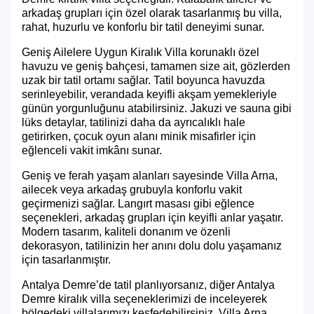
arkadaş grupları için özel olarak tasarlanmış bu villa,
rahat, huzurlu ve konforlu bir tatil deneyimi sunar.
Geniş Ailelere Uygun Kiralık Villa
korunaklı özel
havuzu ve geniş bahçesi, tamamen size ait, gözlerden
uzak bir tatil ortamı sağlar. Tatil boyunca havuzda
serinleyebilir, verandada keyifli akşam yemekleriyle
günün yorgunluğunu atabilirsiniz. Jakuzi ve sauna gibi
lüks detaylar, tatilinizi daha da ayrıcalıklı hale
getirirken, çocuk oyun alanı minik misafirler için
eğlenceli vakit imkânı sunar.
Geniş ve ferah yaşam alanları sayesinde Villa Arna,
ailecek veya arkadaş grubuyla konforlu vakit
geçirmenizi sağlar. Langırt masası gibi eğlence
seçenekleri, arkadaş grupları için keyifli anlar yaşatır.
Modern tasarım, kaliteli donanım ve özenli
dekorasyon, tatilinizin her anını dolu dolu yaşamanız
için tasarlanmıştır.
Antalya Demre’de tatil planlıyorsanız, diğer
Antalya
Demre kiralık villa
seçeneklerimizi de inceleyerek
bölgedeki villalarımızı keşfedebilirsiniz. Villa Arna,