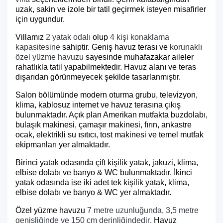
uzak, sakin ve izole bir tatil geçirmek isteyen misafirler
için uygundur.
Villamız
2 yatak odalı
olup
4 kişi konaklama
kapasitesine
sahiptir. Geniş havuz terası ve
korunaklı
özel yüzme havuzu
sayesinde muhafazakar aileler
rahatlıkla tatil yapabilmektedir. Havuz alanı ve teras
dışarıdan görünmeyecek şekilde tasarlanmıştır.
Salon bölümünde modern oturma grubu, televizyon,
klima, kablosuz internet ve havuz terasına çıkış
bulunmaktadır. Açık plan Amerikan mutfakta buzdolabı,
bulaşık makinesi, çamaşır makinesi, fırın, ankastre
ocak, elektrikli su ısıtıcı, tost makinesi ve temel mutfak
ekipmanları yer almaktadır.
Birinci yatak odasında çift kişilik yatak, jakuzi, klima,
elbise dolabı ve banyo & WC bulunmaktadır. İkinci
yatak odasında ise iki adet tek kişilik yatak, klima,
elbise dolabı ve banyo & WC yer almaktadır.
Özel yüzme havuzu
7 metre uzunluğunda, 3,5 metre
genişliğinde ve 150 cm derinliğindedir
. Havuz