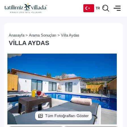
TR
TR
Anasayfa >
Arama Sonuçları >
Villa Aydas
EN
VILLA AYDAS
DE
RU
Tüm Fotoğrafları Göster