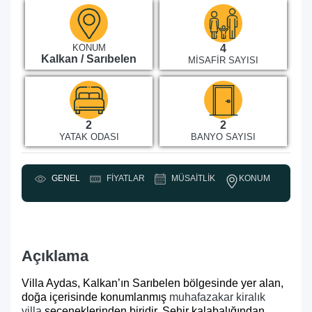
KONUM
4
Kalkan / Sarıbelen
MISAFIR SAYISI
2
2
YATAK ODASI
BANYO SAYISI
KONUM
GENEL
FIYATLAR
MÜSAITLIK
Y
Açıklama
Villa Aydas, Kalkan’ın Sarıbelen bölgesinde yer alan,
doğa içerisinde konumlanmış
muhafazakar kiralık
villa
seçeneklerinden biridir. Şehir kalabalığından