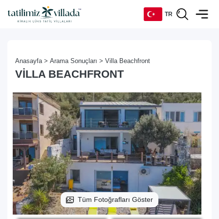
TR
TR
Anasayfa >
Arama Sonuçları >
Villa Beachfront
EN
VILLA BEACHFRONT
DE
RU
Tüm Fotoğrafları Göster