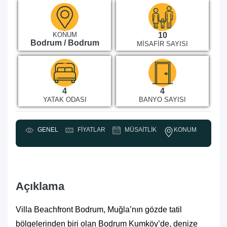
KONUM
10
Bodrum / Bodrum
MISAFIR SAYISI
4
4
YATAK ODASI
BANYO SAYISI
KONUM
GENEL
FIYATLAR
MÜSAITLIK
Y
Açıklama
Villa Beachfront Bodrum, Muğla’nın gözde tatil
bölgelerinden biri olan Bodrum Kumköy’de, denize