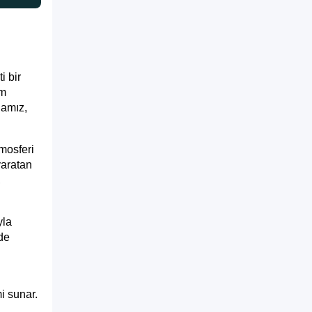
i bir
am
lamız,
tmosferi
yaratan
,
yla
lde
i sunar.