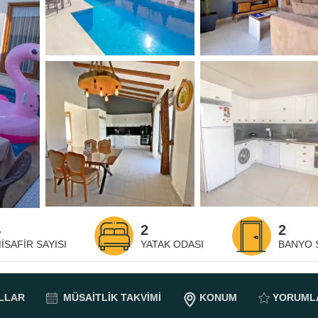
4
2
2
ISAFIR SAYISI
YATAK ODASI
BANYO S
LLAR
MÜSAITLIK
TAKVIMI
KONUM
YORUML