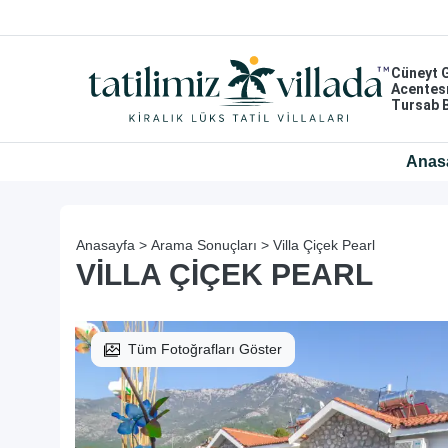
Cüneyt 
Acentes
Tursab 
Anas
Anasayfa >
Arama Sonuçları >
Villa Çiçek Pearl
VILLA ÇIÇEK PEARL
Tüm Fotoğrafları Göster