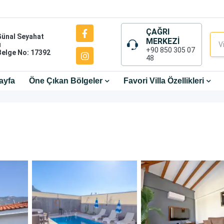
ÇAĞRI
Günal Seyahat
MERKEZİ
ı
+90 850 305 07
Belge No: 17392
48
ayfa
Öne Çıkan Bölgeler
Favori Villa Özellikleri