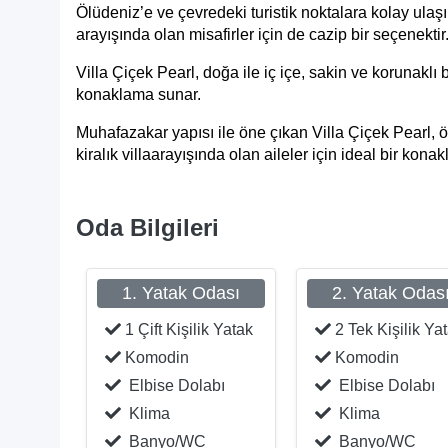
Ölüdeniz’e ve çevredeki turistik noktalara kolay ul
arayışında olan misafirler için de cazip bir seçenektir
Villa Çiçek Pearl, doğa ile iç içe, sakin ve korunaklı b
konaklama sunar.
Muhafazakar yapısı ile öne çıkan Villa Çiçek Pearl, 
kiralık villa
arayışında olan aileler için ideal bir kona
Oda Bilgileri
1. Yatak Odası
2. Yatak Odas
1 Çift Kişilik Yatak
2 Tek Kişilik Ya
Komodin
Komodin
Elbise Dolabı
Elbise Dolabı
Klima
Klima
Banyo/WC
Banyo/WC