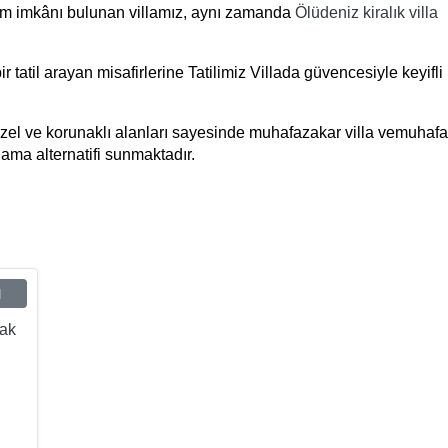
aşım imkânı bulunan villamız, aynı zamanda
Ölüdeniz kiralık villa
.
ir tatil arayan misafirlerine Tatilimiz Villada güvencesiyle keyifli 
özel ve korunaklı alanları sayesinde muhafazakar villa ve
muhafa
klama alternatifi sunmaktadır.
ı
tak