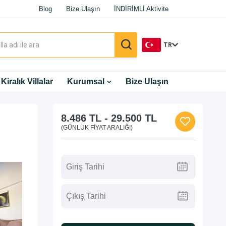
Blog
Bize Ulaşın
İNDİRİMLİ Aktivite
TR
TR
Kiralık Villalar
Kurumsal
Bize Ulaşın
EN
8.486 TL
-
29.500 TL
DE
(GÜNLÜK FIYAT ARALIĞI)
RU