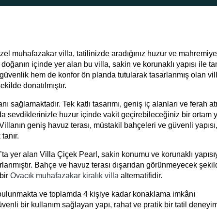
el muhafazakar villa, tatilinizde aradığınız huzur ve mahremiyet
doğanın içinde yer alan bu villa, sakin ve korunaklı yapısı ile t
 güvenlik hem de konfor ön planda tutularak tasarlanmış olan vil
ekilde donatılmıştır.
nı sağlamaktadır. Tek katlı tasarımı, geniş iç alanları ve ferah a
a sevdiklerinizle huzur içinde vakit geçirebileceğiniz bir ortam 
 Villanın geniş havuz terası, müstakil bahçeleri ve güvenli yapısı
tanır.
k’ta yer alan Villa Çiçek Pearl, sakin konumu ve korunaklı yapısı
tasarlanmıştır. Bahçe ve havuz terası dışarıdan görünmeyecek şeki
bir
Ovacık muhafazakar kiralık villa
alternatifidir.
sı bulunmakta ve toplamda 4 kişiye kadar konaklama imkânı
enli bir kullanım sağlayan yapı, rahat ve pratik bir tatil deneyim