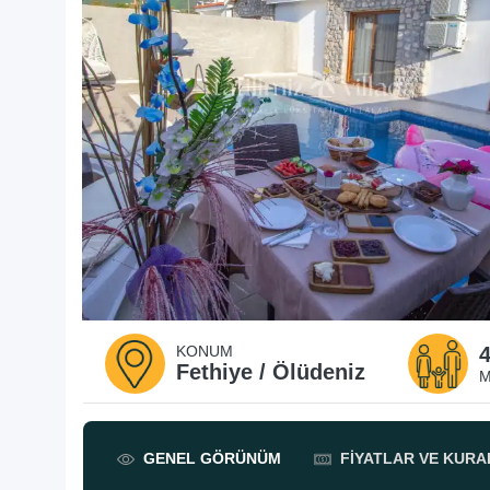
KONUM
Fethiye / Ölüdeniz
M
GENEL
GÖRÜNÜM
FIYATLAR
VE KURA