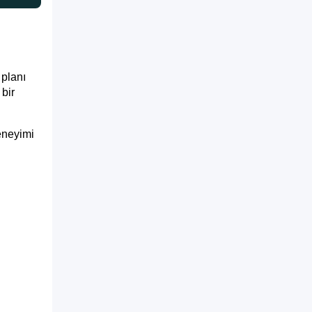
 planı
 bir
eneyimi