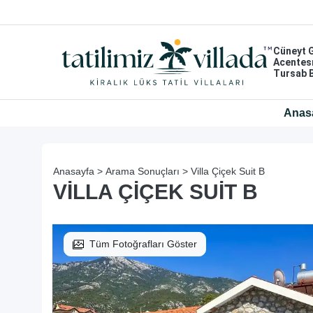
Cüneyt 
Acentes
Tursab 
Anas
Anasayfa >
Arama Sonuçları >
Villa Çiçek Suit B
VILLA ÇIÇEK SUIT B
Tüm Fotoğrafları Göster