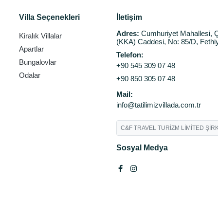
Villa Seçenekleri
İletişim
Adres:
Cumhuriyet Mahallesi, Ç
Kiralık Villalar
(KKA) Caddesi, No: 85/D, Fethi
Apartlar
Telefon:
Bungalovlar
+90 545 309 07 48
Odalar
+90 850 305 07 48
Mail:
info@tatilimizvillada.com.tr
C&F TRAVEL TURİZM LİMİTED ŞİRK
Sosyal Medya