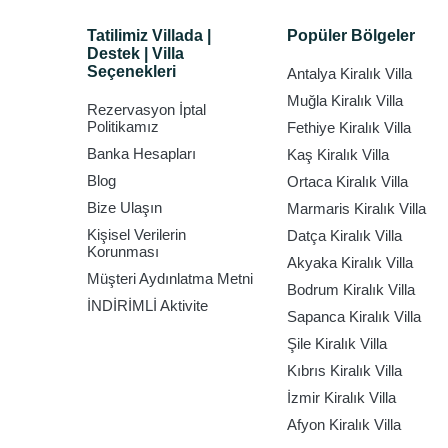
Tatilimiz Villada |
Popüler Bölgeler
Destek | Villa
Seçenekleri
Antalya Kiralık Villa
Muğla Kiralık Villa
Rezervasyon İptal
Politikamız
Fethiye Kiralık Villa
Banka Hesapları
Kaş Kiralık Villa
Blog
Ortaca Kiralık Villa
Bize Ulaşın
Marmaris Kiralık Villa
Kişisel Verilerin
Datça Kiralık Villa
Korunması
Akyaka Kiralık Villa
Müşteri Aydınlatma Metni
Bodrum Kiralık Villa
İNDİRİMLİ Aktivite
Sapanca Kiralık Villa
Şile Kiralık Villa
Kıbrıs Kiralık Villa
İzmir Kiralık Villa
Afyon Kiralık Villa