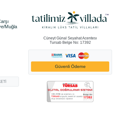
arşı
ye/Muğla
Cüneyt Günal Seyahat Acentesı
Tursab Belge No: 17392
Güvenli Ödeme
ETİ