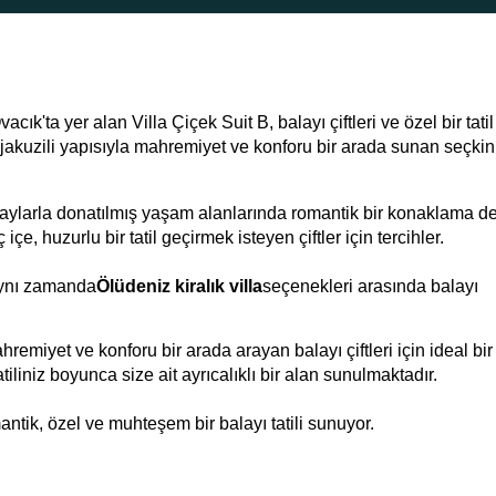
cık'ta yer alan Villa Çiçek Suit B, balayı çiftleri ve özel bir tatil
e jakuzili yapısıyla mahremiyet ve konforu bir arada sunan seçkin
taylarla donatılmış yaşam alanlarında romantik bir konaklama d
e, huzurlu bir tatil geçirmek isteyen çiftler için tercihler.
aynı zamanda
Ölüdeniz kiralık villa
seçenekleri arasında balayı
hremiyet ve konforu bir arada arayan balayı çiftleri için ideal bir
iliniz boyunca size ait ayrıcalıklı bir alan sunulmaktadır.
antik, özel ve muhteşem bir balayı tatili sunuyor.