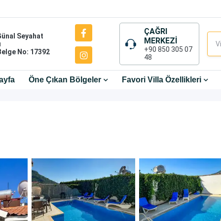
ÇAĞRI
Günal Seyahat
MERKEZİ
ı
+90 850 305 07
Belge No: 17392
48
ayfa
Öne Çıkan Bölgeler
Favori Villa Özellikleri