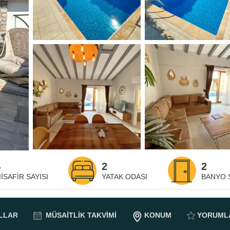
4
2
2
ISAFIR SAYISI
YATAK ODASI
BANYO S
LLAR
MÜSAITLIK
TAKVIMI
KONUM
YORUML