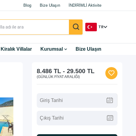
Blog
Bize Ulaşın
İNDİRİMLİ Aktivite
TR
TR
Kiralık Villalar
Kurumsal
Bize Ulaşın
EN
8.486 TL
-
29.500 TL
DE
(GÜNLÜK FIYAT ARALIĞI)
RU