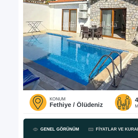
KONUM
Fethiye / Ölüdeniz
M
GENEL
GÖRÜNÜM
FIYATLAR
VE KURA