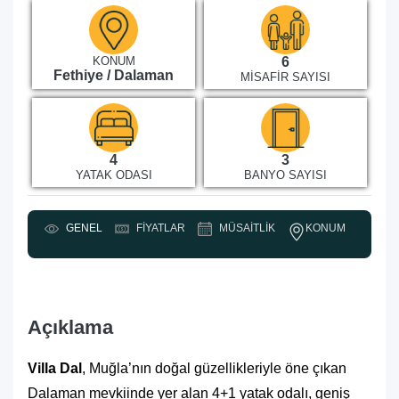
KONUM
6
Fethiye / Dalaman
MISAFIR SAYISI
4
3
YATAK ODASI
BANYO SAYISI
KONUM
GENEL
FIYATLAR
MÜSAITLIK
Y
Açıklama
Villa Dal
, Muğla’nın doğal güzellikleriyle öne çıkan
Dalaman mevkiinde yer alan 4+1 yatak odalı, geniş