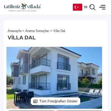
TR
TR
Anasayfa >
Arama Sonuçları >
Villa Dal
EN
VILLA DAL
DE
RU
Tüm Fotoğrafları Göster