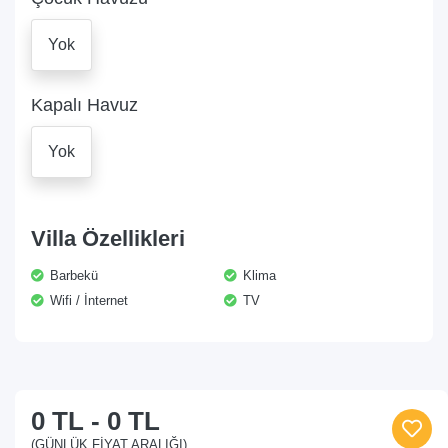
Yok
Kapalı Havuz
Yok
Villa Özellikleri
Barbekü
Klima
Wifi / İnternet
TV
0 TL
-
0 TL
(GÜNLÜK FIYAT ARALIĞI)