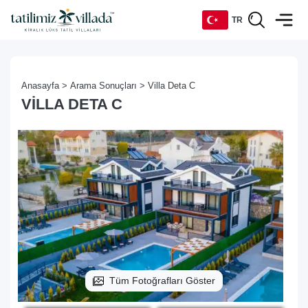
TR
TR
Anasayfa >
Arama Sonuçları >
Villa Deta C
EN
VILLA DETA C
DE
RU
Tüm Fotoğrafları Göster