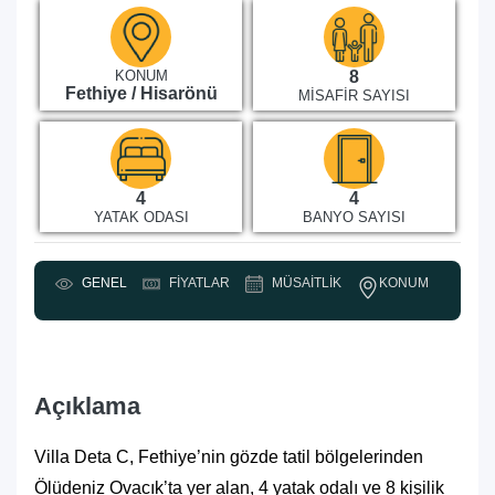
KONUM
8
Fethiye / Hisarönü
MISAFIR SAYISI
4
4
YATAK ODASI
BANYO SAYISI
KONUM
GENEL
FIYATLAR
MÜSAITLIK
Y
Açıklama
Villa Deta C, Fethiye’nin gözde tatil bölgelerinden
Ölüdeniz Ovacık’ta yer alan, 4 yatak odalı ve 8 kişilik