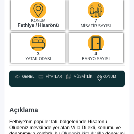
KONUM
7
Fethiye / Hisarönü
MISAFIR SAYISI
3
4
YATAK ODASI
BANYO SAYISI
KONUM
GENEL
FIYATLAR
MÜSAITLIK
Y
Açıklama
Fethiye'nin popüler tatil bölgelerinde Hisarönü-
Ölüdeniz mevkiinde yer alan Villa Dilekli, konumu ve
donanımıyla konforlu bir
Ölüdeniz kiralık villa
deneyimi