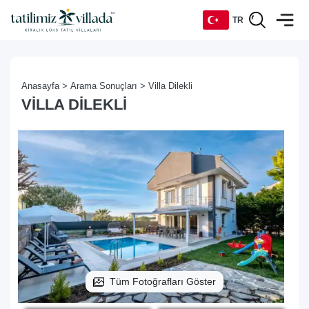
TR
TR
Anasayfa >
Arama Sonuçları >
Villa Dilekli
EN
VILLA DILEKLI
DE
RU
Tüm Fotoğrafları Göster