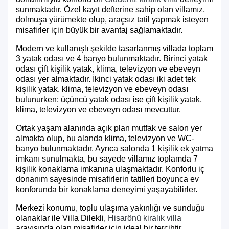
sunmaktadır. Özel kayıt defterine sahip olan villamız,
dolmuşa yürümekte olup, araçsız tatil yapmak isteyen
misafirler için büyük bir avantaj sağlamaktadır.
Modern ve kullanışlı şekilde tasarlanmış villada toplam
3 yatak odası ve 4 banyo bulunmaktadır. Birinci yatak
odası çift kişilik yatak, klima, televizyon ve ebeveyn
odası yer almaktadır. İkinci yatak odası iki adet tek
kişilik yatak, klima, televizyon ve ebeveyn odası
bulunurken; üçüncü yatak odası ise çift kişilik yatak,
klima, televizyon ve ebeveyn odası mevcuttur.
Ortak yaşam alanında açık plan mutfak ve salon yer
almakta olup, bu alanda klima, televizyon ve WC-
banyo bulunmaktadır. Ayrıca salonda 1 kişilik ek yatma
imkanı sunulmakta, bu sayede villamız toplamda 7
kişilik konaklama imkanına ulaşmaktadır. Konforlu iç
donanım sayesinde misafirlerin tatilleri boyunca ev
konforunda bir konaklama deneyimi yaşayabilirler.
Merkezi konumu, toplu ulaşıma yakınlığı ve sunduğu
olanaklar ile Villa Dilekli,
Hisarönü kiralık villa
arayışında olan misafirler için ideal bir tercihtir.