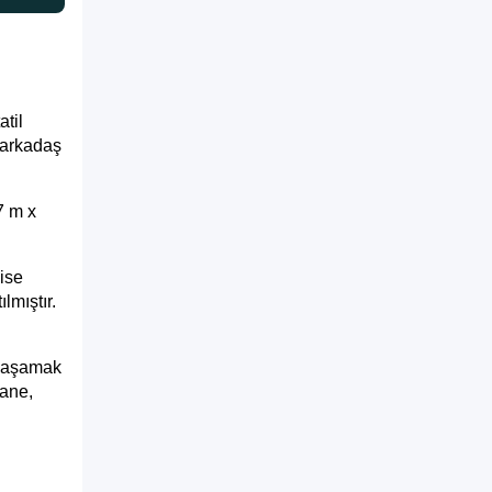
atil
e arkadaş
7 m x
bise
lmıştır.
 yaşamak
sane,