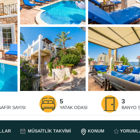
5
3
SAFIR SAYISI
YATAK ODASI
BANYO S
LLAR
MÜSAITLIK
TAKVIMI
KONUM
YORUML