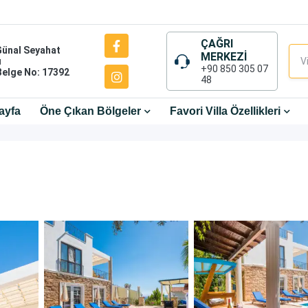
ÇAĞRI
Günal Seyahat
MERKEZİ
ı
+90 850 305 07
Belge No: 17392
48
ayfa
Öne Çıkan Bölgeler
Favori Villa Özellikleri