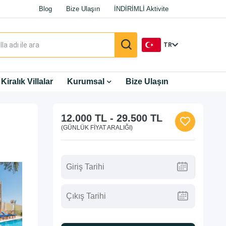
Blog
Bize Ulaşın
İNDİRİMLİ Aktivite
TR
TR
Kiralık Villalar
Kurumsal
Bize Ulaşın
EN
12.000 TL
-
29.500 TL
DE
(GÜNLÜK FIYAT ARALIĞI)
RU