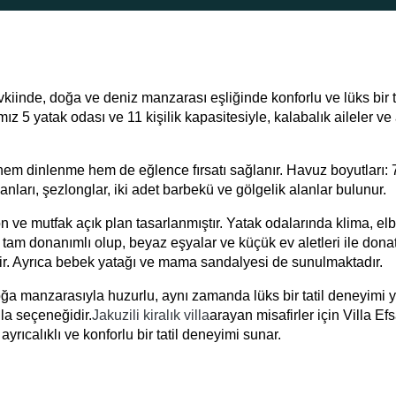
vkiinde, doğa ve deniz manzarası eşliğinde konforlu ve lüks bir t
mız 5 yatak odası ve 11 kişilik kapasitesiyle, kalabalık aileler v
e hem dinlenme hem de eğlence fırsatı sağlanır. Havuz boyutları: 
ları, şezlonglar, iki adet barbekü ve gölgelik alanlar bulunur.
n ve mutfak açık plan tasarlanmıştır. Yatak odalarında klima, el
am donanımlı olup, beyaz eşyalar ve küçük ev aletleri ile donatı
ildir. Ayrıca bebek yatağı ve mama sandalyesi de sunulmaktadır.
doğa manzarasıyla huzurlu, aynı zamanda lüks bir tatil deneyimi
lla seçeneğidir.
Jakuzili kiralık villa
arayan misafirler için Villa Ef
yrıcalıklı ve konforlu bir tatil deneyimi sunar.