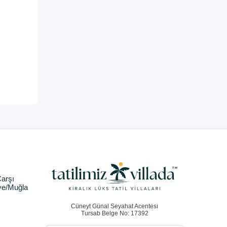
arşı
ye/Muğla
Cüneyt Günal Seyahat Acentesı
Tursab Belge No: 17392