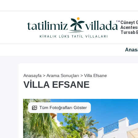
Cüneyt 
Acentes
Tursab 
Anas
Anasayfa >
Arama Sonuçları >
Villa Efsane
VILLA EFSANE
Tüm Fotoğrafları Göster