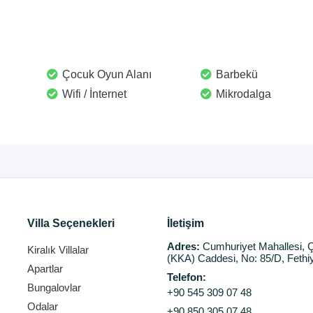
Çocuk Oyun Alanı
Barbekü
Wifi / İnternet
Mikrodalga
Villa Seçenekleri
İletişim
Adres:
Cumhuriyet Mahallesi, Ç
Kiralık Villalar
(KKA) Caddesi, No: 85/D, Fethi
Apartlar
Telefon:
Bungalovlar
+90 545 309 07 48
Odalar
+90 850 305 07 48