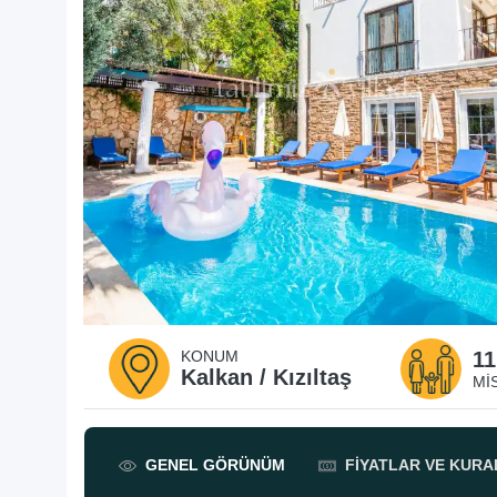
KONUM
11
Kalkan / Kızıltaş
MI
GENEL
GÖRÜNÜM
FIYATLAR
VE KURA