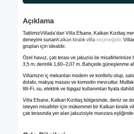
Açıklama
TatilimizVillada’dan Villa Efsane, Kalkan Kızıltaş me
deneyimi sunan
Kalkan kiralık villa
seçeneğidir.
Villa
grupları için idealdir.
Özel havuz, çatı terası ve jakuzisi ile misafirlerimiz
3,5 m, derinlik 1,60–2,07 m. Bahçede güneşlenme alan
Villamızın iç mekanları modern ve konforlu olup, salo
dolabı, makyaj masası ve komodin mevcuttur. Mutfak t
Wi-Fi, su, elektrik ve tüpgaz kullanımları fiyata dah
Villa Efsane, Kalkan Kızıltaş bölgesinde, deniz ve 
isteyen misafirler için mükemmel bir Kalkan kiralık vi
çatı terasında yer alan jakuzisiyle manzara eşliğinde a