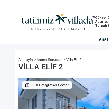
Cüneyt 
Acentes
Tursab 
Anas
Anasayfa >
Arama Sonuçları >
Villa Elif 2
VILLA ELIF 2
Tüm Fotoğrafları Göster