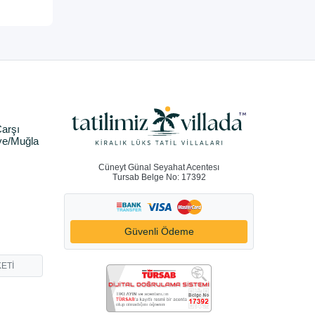
arşı
ye/Muğla
Cüneyt Günal Seyahat Acentesı
Tursab Belge No: 17392
Güvenli Ödeme
ETİ