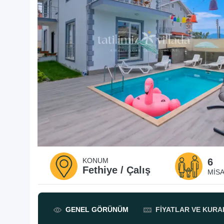
KONUM
6
Fethiye / Çalış
MISA
GENEL
GÖRÜNÜM
FIYATLAR
VE KURA