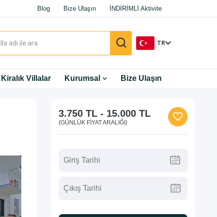
Blog
Bize Ulaşın
İNDİRİMLİ Aktivite
TR
TR
Kiralık Villalar
Kurumsal
Bize Ulaşın
EN
3.750 TL
-
15.000 TL
DE
(GÜNLÜK FIYAT ARALIĞI)
RU