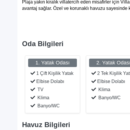
Plaja yakın kiralık villa
tercih eden misafirler için Vi
avantaj sağlar. Özel ve korunaklı havuzu sayesinde kon
Oda Bilgileri
1. Yatak Odası
2. Yatak Odas
1 Çift Kişilik Yatak
2 Tek Kişilik Ya
Elbise Dolabı
Elbise Dolabı
TV
Klima
Klima
Banyo/WC
Banyo/WC
Havuz Bilgileri