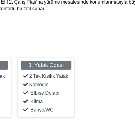
lla Elif 2, Çalış Plajı’na yürüme mesafesinde konumlanmasıyla b
forlu bir tatil sunar.
ı
3. Yatak Odası
tak
2 Tek Kişilik Yatak
Komodin
Elbise Dolabı
Klima
Banyo/WC