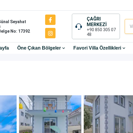
ÇAĞRI
Günal Seyahat
MERKEZİ
ı
+90 850 305 07
Belge No: 17392
48
ayfa
Öne Çıkan Bölgeler
Favori Villa Özellikleri