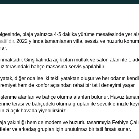
ı bölgesinde, plaja yalnızca 4-5 dakika yürüme mesafesinde yer al
atifidir.
2022 yılında tamamlanan villa, sessiz ve huzurlu konum
nar.
aktadır. Giriş katında açık plan mutfak ve salon alanı ile 1 adet
vuz terasındaki bahçe masasına servis yapılabilir.
k yatak, diğer oda ise iki tekli yataktan oluşur ve her odanın kendi
remiyet hem de konfor açısından rahat bir tatil deneyimi yaşar.
neşlenme alanları ve bahçe oturma alanları bulunur. Havuz tam
nme terası ve bahçedeki oturma grupları ile sevdiklerinizle keyif
izi açık havada yiyebilirsiniz.
laja yakınlığı hem de modern ve huzurlu tasarımıyla Fethiye Çalış
eler ve arkadaş grupları için unutulmaz bir tatil fırsatı sunar.