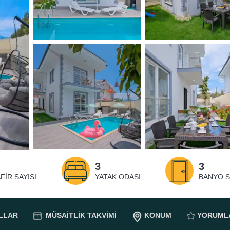
3
3
FIR SAYISI
YATAK ODASI
BANYO S
LLAR
MÜSAITLIK
TAKVIMI
KONUM
YORUML