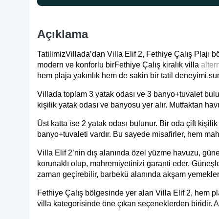
Açıklama
TatilimizVillada’dan Villa Elif 2, Fethiye Çalış Plaj
modern ve konforlu bir
Fethiye Çalış kiralık villa
altern
hem plaja yakınlık hem de sakin bir tatil deneyimi su
Villada toplam 3 yatak odası ve 3 banyo+tuvalet bulunm
kişilik yatak odası ve banyosu yer alır. Mutfaktan ha
Üst katta ise 2 yatak odası bulunur. Bir oda çift kişili
banyo+tuvaleti vardır. Bu sayede misafirler, hem mah
Villa Elif 2’nin dış alanında özel yüzme havuzu, gü
korunaklı olup, mahremiyetinizi garanti eder. Güneşle
zaman geçirebilir, barbekü alanında akşam yemeklerin
Fethiye Çalış bölgesinde yer alan Villa Elif 2, hem p
villa kategorisinde öne çıkan seçeneklerden biridir. Ail