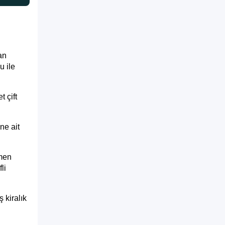
an
u ile
 çift
ne ait
amen
li
 kiralık