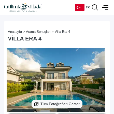
TR
TR
Anasayfa >
Arama Sonuçları >
Villa Era 4
EN
VILLA ERA 4
DE
RU
Tüm Fotoğrafları Göster