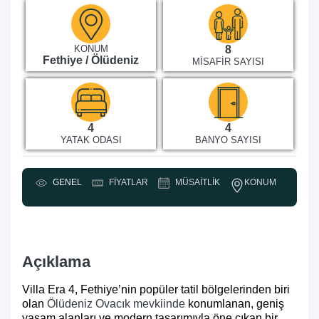
KONUM
8
Fethiye / Ölüdeniz
MISAFIR SAYISI
4
4
YATAK ODASI
BANYO SAYISI
KONUM
GENEL
FIYATLAR
MÜSAITLIK
Y
Açıklama
Villa Era 4, Fethiye’nin popüler tatil bölgelerinden biri
olan
Ölüdeniz Ovacık mevkiinde
konumlanan, geniş
yaşam alanları ve modern tasarımıyla öne çıkan bir