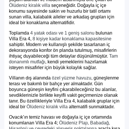
Ölüdeniz kiralık villa
seçeneğidir. Doğayla iç içe
konumu sayesinde sakin ve huzurlu bir tatil ortamı
sunan villa, kalabalık aileler ve arkadaş grupları için
ideal bir konaklama alternatifidir.
Toplamda
4 yatak odası ve 1 geniş salonu
bulunan
Villa Era 4,
8 kişiye kadar konaklama kapasitesine
sahiptir. Modern ve kullanışlı şekilde tasarlanan iç
dekorasyonda konfor ön planda tutulmuş, misafirlerin
ihtiyaç duyabileceği tüm detaylar düşünülmüştür.
Tam
donanımlı mutfağı
, kendi yemeklerini hazırlamak
isteyen misafirler için büyük kolaylık sağlar.
Villanın dış alanında
özel yüzme havuzu
, güneşlenme
terası ve bakımlı bir bahçe yer almaktadır. Gün
boyunca güneşin keyfini çıkarabileceğiniz bu alanlar,
sevdiklerinizle birlikte keyifli vakit geçirmenize olanak
tanır. Bu özellikleriyle Villa Era 4, kalabalık gruplar için
ideal bir
Ölüdeniz kiralık villa
alternatifi sunmaktadır.
Ovacık’ın temiz havası ve doğayla iç içe ortamında
konumlanan Villa Era 4;
Ölüdeniz Plajı, Babadağ,
Hisarönü ve çevredeki alışveriş noktalarına
araçla kısa