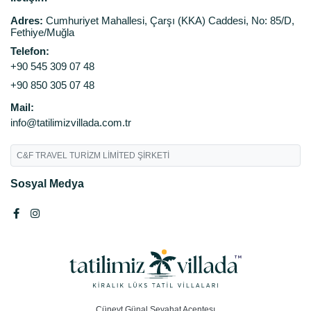
Adres:
Cumhuriyet Mahallesi, Çarşı (KKA) Caddesi, No: 85/D,
Fethiye/Muğla
Telefon:
+90 545 309 07 48
+90 850 305 07 48
Mail:
info@tatilimizvillada.com.tr
C&F TRAVEL TURİZM LİMİTED ŞİRKETİ
Sosyal Medya
Cüneyt Günal Seyahat Acentesı