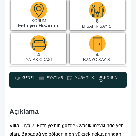
KONUM
8
Fethiye / Hisarönü
MISAFIR SAYISI
4
4
YATAK ODASI
BANYO SAYISI
KONUM
GENEL
FIYATLAR
MÜSAITLIK
Y
Açıklama
Villa Erya 2, Fethiye’nin gözde Ovacık mevkiinde yer
alan, Babadağ ve bölgenin en yüksek noktalarından