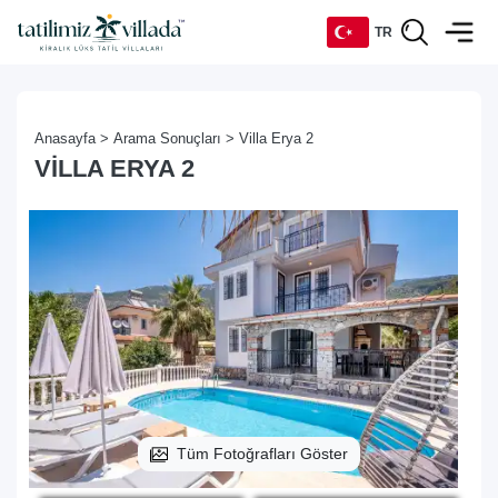
TR
TR
Anasayfa >
Arama Sonuçları >
Villa Erya 2
EN
VILLA ERYA 2
DE
RU
Tüm Fotoğrafları Göster