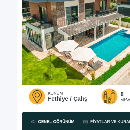
KONUM
8
Fethiye / Çalış
MISA
GENEL
GÖRÜNÜM
FIYATLAR
VE KURA