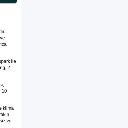
ir.
 ve
unca
park ile
ng, 2
.
i,
. 10
e klima
yakın
siz ve