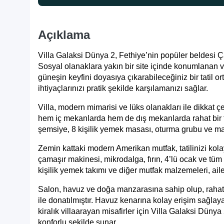
Açıklama
Villa Galaksi Dünya 2, Fethiye’nin popüler beldesi Ça
Sosyal olanaklara yakın bir site içinde konumlanan v
güneşin keyfini doyasıya çıkarabileceğiniz bir tatil or
ihtiyaçlarınızı pratik şekilde karşılamanızı sağlar.
Villa, modern mimarisi ve lüks olanakları ile dikkat
hem iç mekanlarda hem de dış mekanlarda rahat bir t
şemsiye, 8 kişilik yemek masası, oturma grubu ve mang
Zemin kattaki modern Amerikan mutfak, tatilinizi kola
çamaşır makinesi, mikrodalga, fırın, 4’lü ocak ve tüm 
kişilik yemek takımı ve diğer mutfak malzemeleri, ail
Salon, havuz ve doğa manzarasına sahip olup, rahat 
ile donatılmıştır. Havuz kenarına kolay erişim sağlayan
kiralık villa
arayan misafirler için Villa Galaksi Düny
konforlu şekilde sunar.