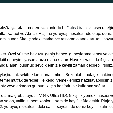
lış’ta yer alan modern ve konforlu bir
Çalış kiralık villa
seçeneğid
illa, Karaot ve Akmaz Plajı’na yürüyüş mesafesinde olup, deniz
tamı sunar. Site içindeki market ve restoran olanakları, tatil boy
 çeker. Özel yüzme havuzu, geniş bahçe, güneşlenme terası ve oto
atil deneyimi yaşamanıza olanak tanır. Havuz terasında 4 şezlo
al alanı bulunur; sevdiklerinizle keyifli zaman geçirebilirsiniz
ylaştıracak şekilde tam donanımlıdır. Buzdolabı, bulaşık makines
temel mutfak gereçleri ile kendi yemeklerinizi hazırlayabilirsiniz
eniz veya arkadaş grubunuz için konforlu bir kullanım sağlar.
oturma grubu, uydu TV (4K Ultra HD), 8 kişilik yemek masası v
 salon, tatilinizi hem konforlu hem de keyifli hâle getirir.
Plaja 
a 2, yürüyüş mesafesindeki sahili sayesinde deniz keyfini zahmet