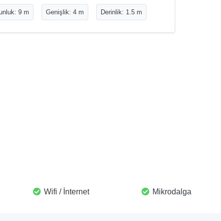
unluk: 9 m
Genişlik: 4 m
Derinlik: 1.5 m
Wifi / İnternet
Mikrodalga