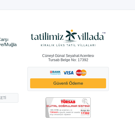
arşı
ye/Muğla
Cüneyt Günal Seyahat Acentesı
Tursab Belge No: 17392
Güvenli Ödeme
ETİ