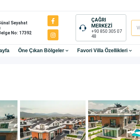
ÇAĞRI
Günal Seyahat
MERKEZİ
ı
+90 850 305 07
Belge No: 17392
48
ayfa
Öne Çıkan Bölgeler
Favori Villa Özellikleri