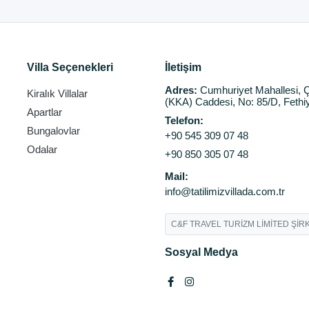
Villa Seçenekleri
İletişim
Adres:
Cumhuriyet Mahallesi, Ç
Kiralık Villalar
(KKA) Caddesi, No: 85/D, Fethi
Apartlar
Telefon:
Bungalovlar
+90 545 309 07 48
Odalar
+90 850 305 07 48
Mail:
info@tatilimizvillada.com.tr
C&F TRAVEL TURİZM LİMİTED ŞİRK
Sosyal Medya