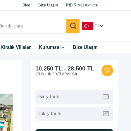
Blog
Bize Ulaşın
İNDİRİMLİ Aktivite
TR
TR
Kiralık Villalar
Kurumsal
Bize Ulaşın
EN
10.250 TL
-
28.500 TL
DE
(GÜNLÜK FIYAT ARALIĞI)
RU