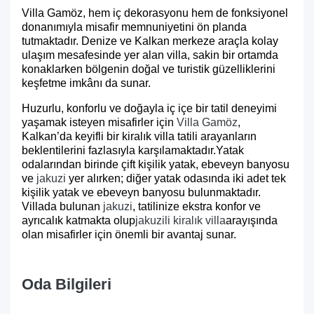
Villa Gamöz, hem iç dekorasyonu hem de fonksiyonel
donanımıyla misafir memnuniyetini ön planda
tutmaktadır. Denize ve Kalkan merkeze araçla kolay
ulaşım mesafesinde yer alan villa, sakin bir ortamda
konaklarken bölgenin doğal ve turistik güzelliklerini
keşfetme imkânı da sunar.
Huzurlu, konforlu ve doğayla iç içe bir tatil deneyimi
yaşamak isteyen misafirler için
Villa Gamöz
,
Kalkan’da keyifli bir kiralık villa tatili arayanların
beklentilerini fazlasıyla karşılamaktadır.Yatak
odalarından birinde çift kişilik yatak, ebeveyn banyosu
ve
jakuzi
yer alırken; diğer yatak odasında iki adet tek
kişilik yatak ve ebeveyn banyosu bulunmaktadır.
Villada bulunan
jakuzi
, tatilinize ekstra konfor ve
ayrıcalık katmakta olup
jakuzili kiralık villa
arayışında
olan misafirler için önemli bir avantaj sunar.
Oda Bilgileri