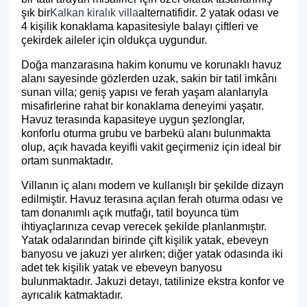
şık bir
Kalkan kiralık villa
alternatifidir. 2 yatak odası ve
4 kişilik konaklama kapasitesiyle balayı çiftleri ve
çekirdek aileler için oldukça uygundur.
Doğa manzarasına hakim konumu ve korunaklı havuz
alanı sayesinde gözlerden uzak, sakin bir tatil imkânı
sunan villa; geniş yapısı ve ferah yaşam alanlarıyla
misafirlerine rahat bir konaklama deneyimi yaşatır.
Havuz terasında kapasiteye uygun şezlonglar,
konforlu oturma grubu ve barbekü alanı bulunmakta
olup, açık havada keyifli vakit geçirmeniz için ideal bir
ortam sunmaktadır.
Villanın iç alanı modern ve kullanışlı bir şekilde dizayn
edilmiştir. Havuz terasına açılan ferah oturma odası ve
tam donanımlı açık mutfağı, tatil boyunca tüm
ihtiyaçlarınıza cevap verecek şekilde planlanmıştır.
Yatak odalarından birinde çift kişilik yatak, ebeveyn
banyosu ve jakuzi yer alırken; diğer yatak odasında iki
adet tek kişilik yatak ve ebeveyn banyosu
bulunmaktadır. Jakuzi detayı, tatilinize ekstra konfor ve
ayrıcalık katmaktadır.