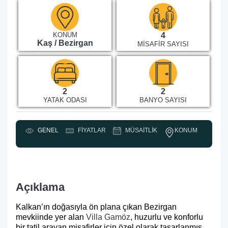
KONUM
4
Kaş / Bezirgan
MISAFIR SAYISI
2
2
YATAK ODASI
BANYO SAYISI
KONUM
GENEL
FIYATLAR
MÜSAITLIK
Y
Açıklama
Kalkan’ın doğasıyla ön plana çıkan Bezirgan
mevkiinde yer alan
Villa Gamöz
, huzurlu ve konforlu
bir tatil arayan misafirler için özel olarak tasarlanmış