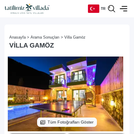
TR
TR
Anasayfa >
Arama Sonuçları >
Villa Gamöz
EN
VILLA GAMÖZ
DE
RU
Tüm Fotoğrafları Göster