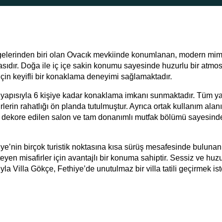
bölgelerinden biri olan Ovacık mevkiinde konumlanan, modern mim
llasıdır. Doğa ile iç içe sakin konumu sayesinde huzurlu bir atmos
için keyifli bir konaklama deneyimi sağlamaktadır.
u yapısıyla 6 kişiye kadar konaklama imkanı sunmaktadır. Tüm y
rin rahatlığı ön planda tutulmuştur. Ayrıca ortak kullanım alanı
 dekore edilen salon ve tam donanımlı mutfak bölümü sayesind
ye’nin birçok turistik noktasına kısa sürüş mesafesinde bulunan 
n misafirler için avantajlı bir konuma sahiptir. Sessiz ve huzu
ıyla Villa Gökçe, Fethiye’de unutulmaz bir villa tatili geçirmek is