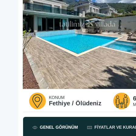
KONUM
Fethiye / Ölüdeniz
M
GENEL
GÖRÜNÜM
FIYATLAR
VE KURA