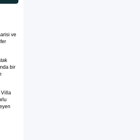
arisi ve
fer
atak
nda bir
e
Villa
rlu
teyen