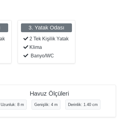
ı
3. Yatak Odası
tak
2 Tek Kişilik Yatak
Klima
Banyo/WC
Havuz Ölçüleri
Uzunluk: 8 m
Genişlik: 4 m
Derinlik: 1.40 cm