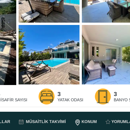
6
3
3
ISAFIR SAYISI
YATAK ODASI
BANYO S
LLAR
MÜSAITLIK
TAKVIMI
KONUM
YORUML