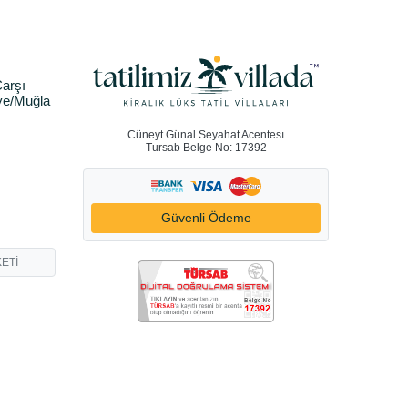
arşı
ye/Muğla
Cüneyt Günal Seyahat Acentesı
Tursab Belge No: 17392
Güvenli Ödeme
ETİ