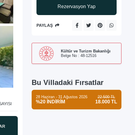
Rezervasyon Yap
PAYLAŞ
Kültür ve Turizm Bakanlığı
Belge No : 48-12516
Bu Villadaki Fırsatlar
28 Haziran - 31 Ağustos 2026
22.500 TL
%20 İNDİRİM
18.000 TL
AYISI
AR