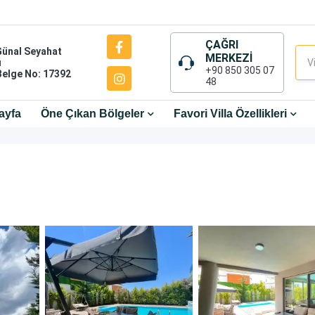
ÇAĞRI
Günal Seyahat
MERKEZİ
ı
+90 850 305 07
Belge No: 17392
48
ayfa
Öne Çıkan Bölgeler
Favori Villa Özellikleri