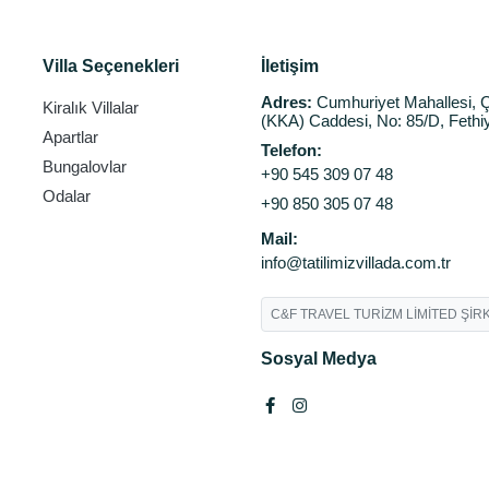
Villa Seçenekleri
İletişim
Adres:
Cumhuriyet Mahallesi, Ç
Kiralık Villalar
(KKA) Caddesi, No: 85/D, Fethi
Apartlar
Telefon:
Bungalovlar
+90 545 309 07 48
Odalar
+90 850 305 07 48
Mail:
info@tatilimizvillada.com.tr
C&F TRAVEL TURİZM LİMİTED ŞİRK
Sosyal Medya