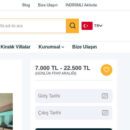
Blog
Bize Ulaşın
İNDİRİMLİ Aktivite
TR
TR
Kiralık Villalar
Kurumsal
Bize Ulaşın
EN
7.000 TL
-
22.500 TL
DE
(GÜNLÜK FIYAT ARALIĞI)
RU