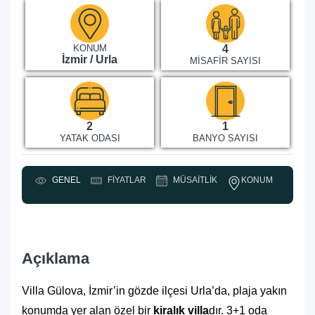
KONUM
4
İzmir / Urla
MISAFIR SAYISI
2
1
YATAK ODASI
BANYO SAYISI
KONUM
GENEL
FIYATLAR
MÜSAITLIK
Y
Açıklama
Villa Gülova, İzmir’in gözde ilçesi Urla’da, plaja yakın
konumda yer alan özel bir
kiralık villa
dır. 3+1 oda