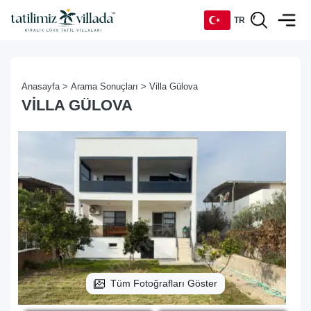
TR
TR
Anasayfa >
Arama Sonuçları >
Villa Gülova
EN
VILLA GÜLOVA
DE
RU
Tüm Fotoğrafları Göster