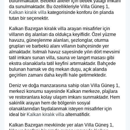
bulunmaktadır. Bebekli aileler için bebek yatağı imkanı
da sunulmaktadır. Bu özellikleriyle Villa Güneş 1,
Kalkan kiralık villa
kategorisinde konforu ön planda
tutan bir seçenektir.
Kalkan Bazırgan kiralık villa arayan misafirler için
villanın dış alanları da oldukça keyiflidir. Özel yüzme
havuzu, güneşlenme alanları, şezlonglar, oturma
grupları ve barbekü alanı villanın bahçesinde yer
almaktadır. Isıtmalı havuz sayesinde yılın dört mevsimi
tatil imkanı sunan villa, sauna ve langırt masası gibi
ekstra olanaklarla tatil keyfini artırmaktadır. Bahçede
bulunan hamak ve dış mekan duşu, açık alanda
geçirilen zamanı daha keyifli hale getirmektedir.
Deniz ve doğa manzarasına sahip olan Villa Güneş 1,
merkezi konumu sayesinde Kalkan merkeze, plajlara
ve restoranlara kolay ulaşım imkanı sunmaktadır. Hem
sakinlik arayan hem de bölgenin sosyal
olanaklarından faydalanmak isteyen misafirler için
ideal bir
Kalkan kiralık villa
alternatifidir.
Kalkan Bazırgan mevkiinde yer alan Villa Güneş 1,