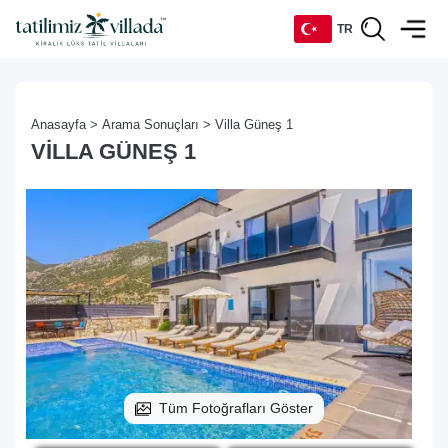
TR
TR
Anasayfa >
Arama Sonuçları >
Villa Güneş 1
EN
VILLA GÜNEŞ 1
DE
RU
Tüm Fotoğrafları Göster