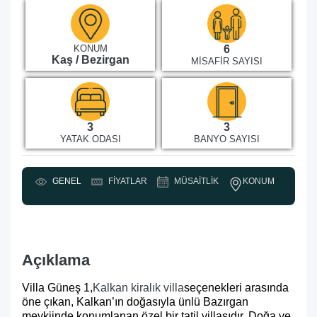
KONUM
6
Kaş / Bezirgan
MISAFIR SAYISI
3
3
YATAK ODASI
BANYO SAYISI
KONUM
GENEL
FIYATLAR
MÜSAITLIK
Y
Açıklama
Villa Güneş 1,
Kalkan kiralık villa
seçenekleri arasında
öne çıkan, Kalkan’ın doğasıyla ünlü Bazırgan
mevkiinde konumlanan özel bir tatil villasıdır. Doğa ve