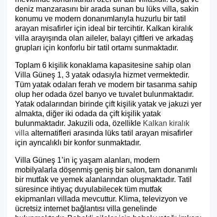
deniz manzarasını bir arada sunan bu lüks villa, sakin
konumu ve modern donanımlarıyla huzurlu bir tatil
arayan misafirler için ideal bir tercihtir. Kalkan kiralık
villa arayışında olan aileler, balayı çiftleri ve arkadaş
grupları için konforlu bir tatil ortamı sunmaktadır.
Toplam 6 kişilik konaklama kapasitesine sahip olan
Villa Güneş 1, 3 yatak odasıyla hizmet vermektedir.
Tüm yatak odaları ferah ve modern bir tasarıma sahip
olup her odada özel banyo ve tuvalet bulunmaktadır.
Yatak odalarından birinde çift kişilik yatak ve jakuzi yer
almakta, diğer iki odada da çift kişilik yatak
bulunmaktadır. Jakuzili oda, özellikle
Kalkan kiralık
villa
alternatifleri arasında lüks tatil arayan misafirler
için ayrıcalıklı bir konfor sunmaktadır.
Villa Güneş 1’in iç yaşam alanları, modern
mobilyalarla döşenmiş geniş bir salon, tam donanımlı
bir mutfak ve yemek alanlarından oluşmaktadır. Tatil
süresince ihtiyaç duyulabilecek tüm mutfak
ekipmanları villada mevcuttur. Klima, televizyon ve
ücretsiz internet bağlantısı villa genelinde