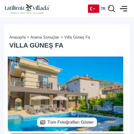
TR
TR
Anasayfa >
Arama Sonuçları >
Villa Güneş Fa
EN
VILLA GÜNEŞ FA
DE
RU
Tüm Fotoğrafları Göster