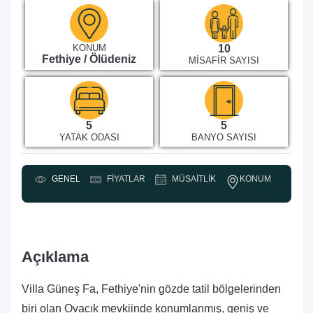
KONUM
10
Fethiye / Ölüdeniz
MISAFIR SAYISI
5
5
YATAK ODASI
BANYO SAYISI
KONUM
GENEL
FIYATLAR
MÜSAITLIK
Y
Açıklama
Villa Güneş Fa, Fethiye'nin gözde tatil bölgelerinden
biri olan Ovacık mevkiinde konumlanmış, geniş ve