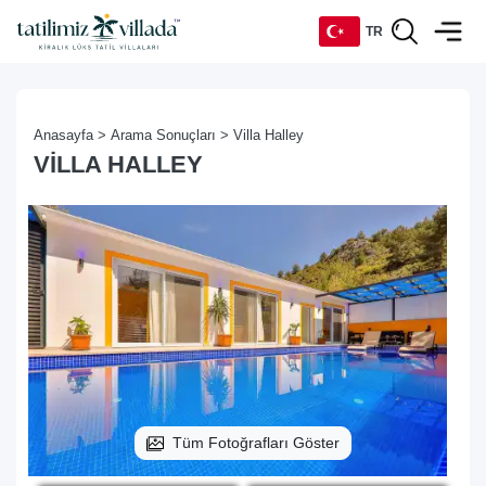
TR
TR
Anasayfa >
Arama Sonuçları >
Villa Halley
EN
VILLA HALLEY
DE
RU
Tüm Fotoğrafları Göster