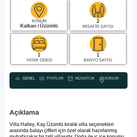
KONUM
2
Kalkan / Üzümlü
MISAFIR SAYISI
1
1
YATAK ODASI
BANYO SAYISI
KONUM
GENEL
FIYATLAR
MÜSAITLIK
Y
Açıklama
Villa Halley,
Kaş Üzümlü kiralık villa
seçenekleri
arasında balayı çiftleri için özel olarak hazırlanmış
muhafazakar bir tatil villasıdır. Doğa ile iç içe konumu