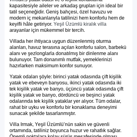
kapasitesiyle aileler ve arkadaş grupları için ideal bir
tatil seçeneğidir. Geniş bahçesi, özel havuzu ve
modern iç mekanlarıyla tatilinizi hem konforlu hem de
keyifli hâle getiriyor.
Yeşil Üzümlü kiralık villa
arayanlar için mükemmel bir tercih.
Villada her ihtiyaca uygun düzenlenmiş oturma
alanları, havuz terasına açılan konforlu salon, barbekü
alanı ve şezlonglarla donatılmış bir dinlenme alanı
bulunuyor. Tam donanımlı mutfak, yemeklerinizi
hazırlarken maksimum konfor sunuyor.
Yatak odaları şöyle: birinci yatak odasında çift kişilik
yatak ve ebeveyn banyosu, ikinci yatak odasında iki
tek kişilik yatak ve banyo, üçüncü yatak odasında çift
kişilik yatak ve banyo, dördüncü ve beşinci yatak
odalarında tek kişilik yataklar yer alıyor. Tüm odalar,
rahat bir uyku ve konforlu bir konaklama deneyimi
sunacak şekilde tasarlanmıştır.
Villa Irmak, Yeşil Üzümlü’nün sakin ve güvenli
ortamında, tatiliniz boyunca huzur ve rahatlık sağlar.
Önemli noktalara kolay sürüş mesafesinde olması,