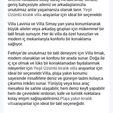
geniş bahçesiyle aileniz ve arkadaşlarınızla
unutulmaz anlar yaşamanıza olanak tanır.
Yeşil
Üzümlü kiralık villa
arayanlar için ideal bir seçenektir.
Villa Lavinia ve Villa Simay yan yana konumlanarak
büyük aileler veya arkadaş grupları için mükemmel bir
tatil fırsatı sunuyor. Her iki villa da özel havuzları ve
modern iç mekanlarıyla konforlu bir konaklama
sağlıyor.
Fethiye’de unutulmaz bir tatil deneyimi için Villa Irmak,
modern olanakları ve konforu bir arada sunar. Doğa ile
iç içe olmak ve lüks bir konaklamadan faydalanmak
isteyenler için
Yeşil Üzümlü kiralık villa
arayanlar için
ideal bir seçenektir.Villa, plaja yakın konumu
sayesinde misafirlere deniz ve güneşin tadını kolayca
çıkarma imkânı sunar. Yürüyüş veya kısa araç
mesafesi ile sahile ulaşabilir, hem deniz keyfi yapabilir
hem de çevredeki restoran, kafe ve turistik noktalara
kolay erişim sağlayabilirsiniz.
Plaja yakın kiralık
villa
arayanlar için ideal bir tatil seçeneğidir.