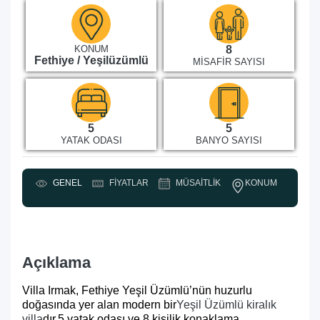
KONUM
8
Fethiye / Yeşilüzümlü
MISAFIR SAYISI
5
5
YATAK ODASI
BANYO SAYISI
KONUM
GENEL
FIYATLAR
MÜSAITLIK
Y
Açıklama
Villa Irmak, Fethiye Yeşil Üzümlü’nün huzurlu
doğasında yer alan modern bir
Yeşil Üzümlü kiralık
villa
dır.
5 yatak odası ve 8 kişilik konaklama