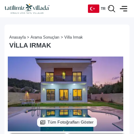
TR
TR
Anasayfa >
Arama Sonuçları >
Villa Irmak
EN
VILLA IRMAK
DE
RU
Tüm Fotoğrafları Göster